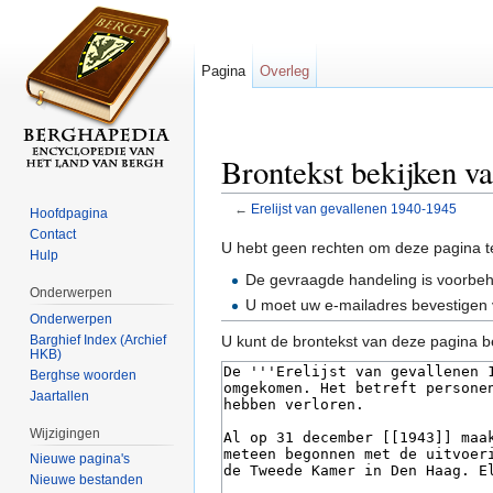
Pagina
Overleg
Brontekst bekijken va
←
Erelijst van gevallenen 1940-1945
Hoofdpagina
Ga naar:
navigatie
,
zoeken
Contact
U hebt geen rechten om deze pagina t
Hulp
De gevraagde handeling is voorbe
Onderwerpen
U moet uw e-mailadres bevestigen 
Onderwerpen
Barghief Index (Archief
U kunt de brontekst van deze pagina b
HKB)
Berghse woorden
Jaartallen
Wijzigingen
Nieuwe pagina's
Nieuwe bestanden