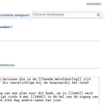
Aanmelden
Zoeken
chiedenis weergeven
 melden !
oorkeuren
.