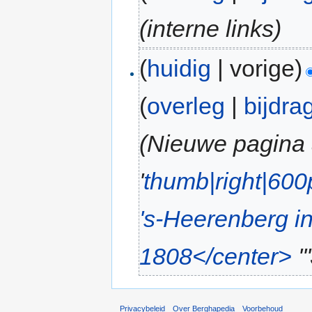
(interne links)
(
huidig
| vorige)
(
overleg
|
bijdra
(Nieuwe pagina
'
thumb|right|600
's-Heerenberg i
1808</center>
''
Privacybeleid
Over Berghapedia
Voorbehoud