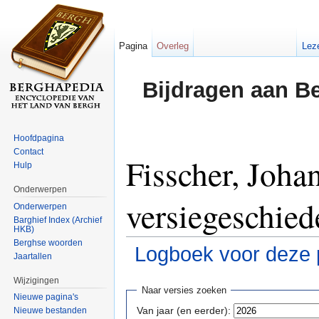
Pagina
Overleg
Lez
Bijdragen aan B
Hoofdpagina
Contact
Fisscher, Joha
Hulp
Onderwerpen
versiegeschied
Onderwerpen
Barghief Index (Archief
HKB)
Berghse woorden
Logboek voor deze 
Jaartallen
Ga naar:
navigatie
,
zoeken
Wijzigingen
Naar versies zoeken
Nieuwe pagina's
Van jaar (en eerder):
Nieuwe bestanden