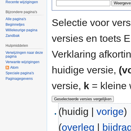
Recente wijzigingen
Bijzondere pagina's
Selectie voor vers
Alle pagina's
Beginnetjes
Willekeurige pagina
versies en toets
Zandbak
Hulpmiddelen
Verklaring afkort
Verwijzingen naar deze
pagina
Verwante wijzigingen
huidige versie,
(v
Atom
Speciale pagina's
Paginagegevens
versie,
k
= kleine 
(huidig |
vorige
)
(
overleg
|
bijdra