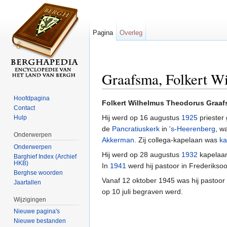
Pagina
Overleg
Graafsma, Folkert W
Ga naar:
navigatie
,
zoeken
Hoofdpagina
Folkert Wilhelmus Theodorus Graa
Contact
Hij werd op 16 augustus
1925
priester
Hulp
de
Pancratiuskerk
in
's-Heerenberg
, w
Onderwerpen
Akkerman
. Zij collega-kapelaan was
ka
Onderwerpen
Hij werd op 28 augustus
1932
kapelaan
Barghief Index (Archief
HKB)
In
1941
werd hij pastoor in Frederikso
Berghse woorden
Vanaf 12 oktober 1945 was hij pastoor 
Jaartallen
op 10 juli begraven werd.
Wijzigingen
Nieuwe pagina's
Nieuwe bestanden