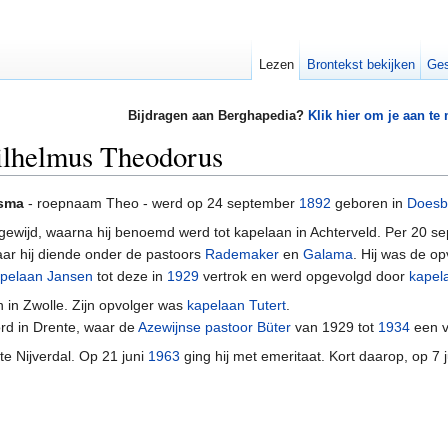
Lezen
Brontekst bekijken
Ges
Bijdragen aan Berghapedia?
Klik hier om je aan te
ilhelmus Theodorus
fsma
- roepnaam Theo - werd op 24 september
1892
geboren in
Doesb
 gewijd, waarna hij benoemd werd tot kapelaan in Achterveld. Per 20 
aar hij diende onder de pastoors
Rademaker
en
Galama
. Hij was de o
pelaan Jansen
tot deze in
1929
vertrok en werd opgevolgd door
kapel
 in Zwolle. Zijn opvolger was
kapelaan Tutert
.
ord in Drente, waar de
Azewijnse
pastoor Büter
van 1929 tot
1934
een v
te Nijverdal. Op 21 juni
1963
ging hij met emeritaat. Kort daarop, op 7 jul