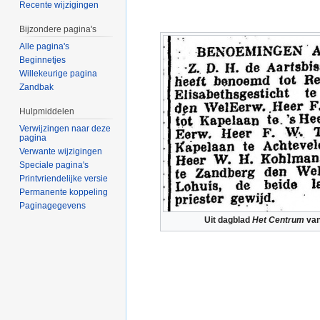
Recente wijzigingen
Bijzondere pagina's
Alle pagina's
Beginnetjes
Willekeurige pagina
Zandbak
Hulpmiddelen
Verwijzingen naar deze
pagina
Verwante wijzigingen
Speciale pagina's
Printvriendelijke versie
Permanente koppeling
Paginagegevens
Uit dagblad
Het Centrum
van