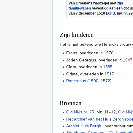
Van Groenens waszegel met
zijn
familiewapen
bevestigd aan een docu
van 7 december 1510 (
AHB
, inv. nr. 2
Zijn kinderen
Het is niet bekend wie Henricks vrouw
Frans, overleden in
1570
Jorien Georgius, overleden in
1547
Clara, overleden in
1585
Griete, overleden in
1517
Pancratius
(
1500
–
1572
)
Bronnen
Old Ni-js nr. 25
, blz. 11–12,
Old Ni-j
Het archief van het Huis Bergh (bo
Archief Huis Bergh
, inventarisnum
Stamboom Groenen – De Koning