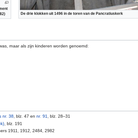
ment
De drie klokken uit 1496 in de toren van de Pancratiuskerk
982)
 was, maar als zijn kinderen worden genoemd:
s nr. 38
, blz. 47 en
nr. 91
, blz. 28–31
ek)
, blz. 191
mers 1911, 1912, 2484, 2982