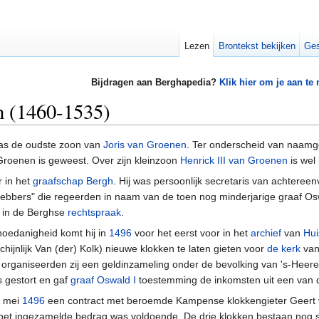
Lezen
Brontekst bekijken
Ges
Bijdragen aan Berghapedia?
Klik hier om je aan te
n (1460-1535)
as de oudste zoon van
Joris van Groenen
. Ter onderscheid van naamge
 Groenen is geweest. Over zijn kleinzoon
Henrick III van Groenen
is wel
 in het
graafschap Bergh
. Hij was persoonlijk secretaris van achteree
ebbers" die regeerden in naam van de toen nog minderjarige graaf Os
s in de Berghse
rechtspraak
.
 hoedanigheid komt hij in
1496
voor het eerst voor in het
archief
van
Hui
hijnlijk Van (der) Kolk) nieuwe klokken te laten gieten voor
de kerk
va
 organiseerden zij een geldinzameling onder de bevolking van 's-Heere
s gestort en gaf
graaf Oswald I
toestemming de inkomsten uit een van
3 mei
1496
een contract met beroemde Kampense klokkengieter Geert va
r het ingezamelde bedrag was voldoende. De drie klokken bestaan nog