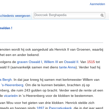
Aanmelden
Zoeken
chiedenis weergeven
 melden !
noten wordt hij ook aangeduid als Henrick II van Groenen, waarbij
 het een en ander bekend.
nvolgens de
graven
Oswald I
,
Willem III
en
Oswald II
. Van
1515
tot
wald II (aanvankelijk samen met diens
tante Anna
). Verder had hij
s Bergh
. In dat jaar kreeg hij samen met kerkmeester Willem van
n
's-Heerenberg
. Om die te kunnen betalen, brachten zij op
nberg, die ruim 243 gulden op bracht. Verder werd de rente uit een
 de
vicarieën
in 's-Heerenberg voor de klokken te bestemmen.
n Wou voor het gieten van drie klokken. Henrick stelde zich
 steeds en hangen sinds
1897
in
Pancratiuskerk
, die in dat jaar werd