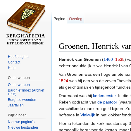
Pagina
Overleg
Groenen, Henrick va
Ga naar:
navigatie
,
zoeken
Hoofdpagina
Henrick van Groenen
(
1460
–
1535
) w
Contact
echter onduidelijk is wie Henrick I van
Hulp
Van Groenen was een hoge ambtenaar
Onderwerpen
1524
was hij een van de zeven "bevelh
Onderwerpen
als gerichtsman en tijnsgenoot functie
Barghief Index (Archief
HKB)
Daarnaast was hij
kerkmeester
. In die
Berghse woorden
Reken opdracht van
de pastoor
(waarsc
Jaartallen
verschillende manieren geld bijeen. Zo
hofstede in
Vinkwijk
in het klokkenfond
Wijzigingen
Nieuwe pagina's
Hierna tekenden de kerkmeesters op 
Nieuwe bestanden
persoonlijk borg voor de kosten, maa