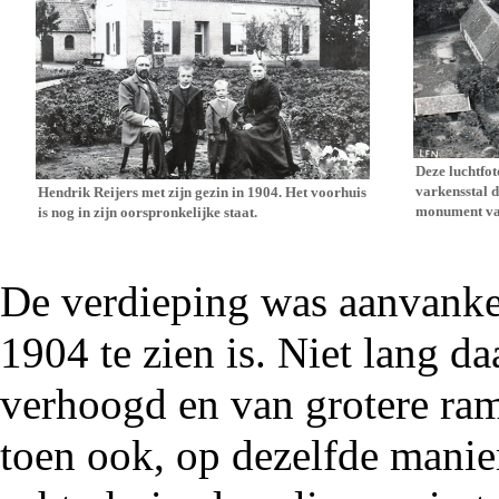
Deze luchtfot
varkensstal d
Hendrik Reijers met zijn gezin in 1904. Het voorhuis
monument va
is nog in zijn oorspronkelijke staat.
De verdieping was aanvankeli
1904
te zien is. Niet lang d
verhoogd en van grotere ra
toen ook, op dezelfde manier