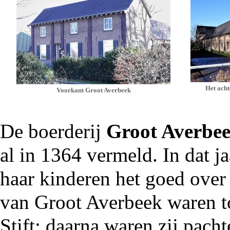
Het acht
Voorkant Groot Averbeek
De
boerderij
Groot Averbe
al in
1364
vermeld. In dat j
haar kinderen het goed over
van Groot Averbeek waren t
Stift; daarna waren zij pacht