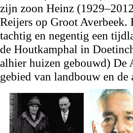
zijn zoon Heinz (
1929
–
201
Reijers op Groot Averbeek. 
tachtig en negentig
een tijdl
de Houtkamphal in
Doetinc
alhier huizen gebouwd) De 
gebied van landbouw en de a