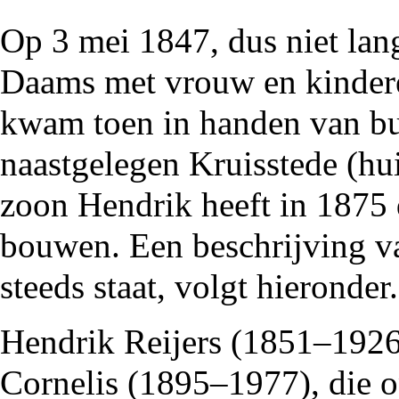
Op 3 mei
1847
, dus niet la
Daams met vrouw en kinder
kwam toen in handen van bu
naastgelegen
Kruisstede
(hu
zoon Hendrik
heeft in
1875
bouwen. Een beschrijving va
steeds staat, volgt hieronder.
Hendrik Reijers (
1851
–
192
Cornelis (
1895
–
1977
), die 