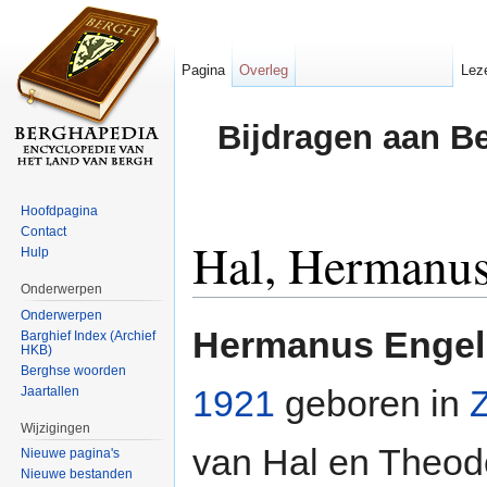
Pagina
Overleg
Lez
Bijdragen aan B
Hoofdpagina
Contact
Hal, Hermanus
Hulp
Onderwerpen
Ga naar:
navigatie
,
zoeken
Onderwerpen
Hermanus Engelb
Barghief Index (Archief
HKB)
Berghse woorden
1921
geboren in
Jaartallen
Wijzigingen
van Hal en Theod
Nieuwe pagina's
Nieuwe bestanden