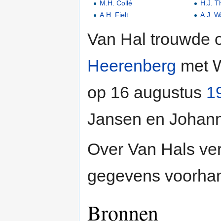
M.H. Collé
H.J. T
A.H. Fielt
A.J. W
Van Hal trouwde 
Heerenberg
met W
op 16 augustus
1
Jansen en Johann
Over Van Hals ver
gegevens voorha
Bronnen