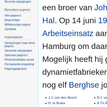
Recente wijzigingen
een broer van
Joh
Bijzondere pagina's
Alle pagina's
Hal
. Op 14 juni
1
Beginnetjes
Willekeurige pagina
Zandbak
Arbeitseinsatz
aan
Hulpmiddelen
Verwijzingen naar deze
Hamburg om daar 
pagina
Verwante wijzigingen
Speciale pagina's
Mogelijk heeft hij
Printvriendelijke versie
Permanente koppeling
Paginagegevens
dynamietfabrieken
nog elf
Berghse
j
J.J. van den Bosch
B.J. v
H. te Brake
A.Th.