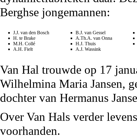
Berghse
jongemannen:
J.J. van den Bosch
B.J. van Gessel
H. te Brake
A.Th.A. van Onna
M.H. Collé
H.J. Thuis
A.H. Fielt
A.J. Wassink
Van Hal trouwde op 17 janu
Wilhelmina Maria Jansen, g
dochter van Hermanus Janse
Over Van Hals verder levens
voorhanden.