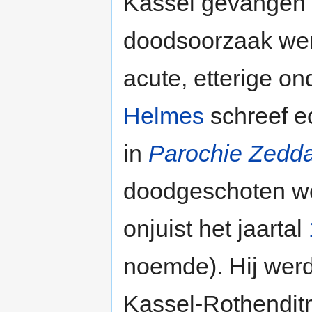
Kassel gevangen z
doodsoorzaak we
acute, etterige o
Helmes
schreef e
in
Parochie Zedd
doodgeschoten wer
onjuist het jaartal
noemde). Hij wer
Kassel-Rothendit