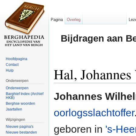
Pagina
Overleg
Lez
Bijdragen aan B
Hoofdpagina
Contact
Hal, Johannes
Hulp
Onderwerpen
Ga naar:
navigatie
,
zoeken
Onderwerpen
Johannes Wilhel
Barghief Index (Archief
HKB)
Berghse woorden
oorlogsslachtoffer
Jaartallen
Wijzigingen
geboren in
's-Hee
Nieuwe pagina's
Nieuwe bestanden