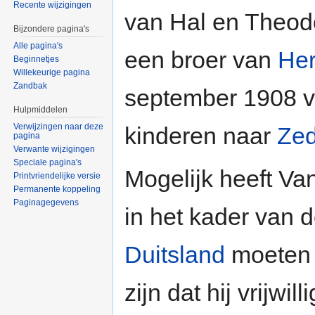
Recente wijzigingen
van Hal en Theod
Bijzondere pagina's
Alle pagina's
een broer van
He
Beginnetjes
Willekeurige pagina
Zandbak
september 1908 v
Hulpmiddelen
Verwijzingen naar deze
kinderen naar
Ze
pagina
Verwante wijzigingen
Speciale pagina's
Mogelijk heeft Va
Printvriendelijke versie
Permanente koppeling
Paginagegevens
in het kader van 
Duitsland
moeten 
zijn dat hij vrijwi