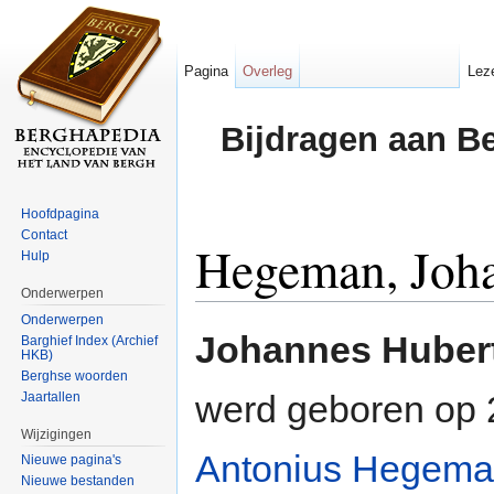
Pagina
Overleg
Lez
Bijdragen aan B
Hoofdpagina
Contact
Hegeman, Joh
Hulp
Onderwerpen
Ga naar:
navigatie
,
zoeken
Onderwerpen
Johannes Huber
Barghief Index (Archief
HKB)
Berghse woorden
werd geboren op 
Jaartallen
Wijzigingen
Antonius Hegem
Nieuwe pagina's
Nieuwe bestanden