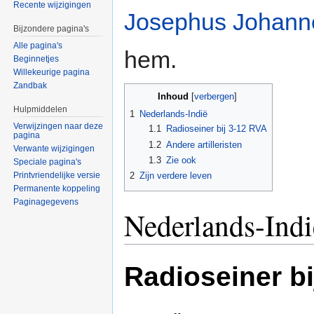
Recente wijzigingen
Josephus Johan
Bijzondere pagina's
Alle pagina's
hem.
Beginnetjes
Willekeurige pagina
Zandbak
Inhoud
[
verbergen
]
Hulpmiddelen
1
Nederlands-Indië
Verwijzingen naar deze
1.1
Radioseiner bij 3-12 RVA
pagina
1.2
Andere artilleristen
Verwante wijzigingen
1.3
Zie ook
Speciale pagina's
Printvriendelijke versie
2
Zijn verdere leven
Permanente koppeling
Paginagegevens
Nederlands-Indi
Radioseiner bi