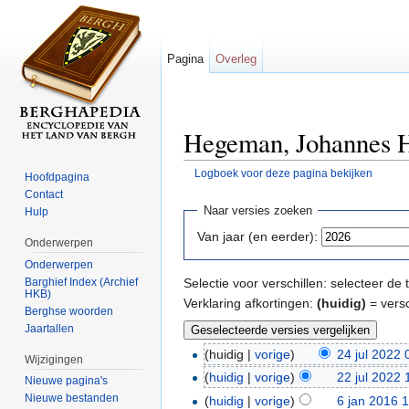
Pagina
Overleg
Hegeman, Johannes Hu
Logboek voor deze pagina bekijken
Hoofdpagina
Ga naar:
navigatie
,
zoeken
Contact
Naar versies zoeken
Hulp
Van jaar (en eerder):
Onderwerpen
Onderwerpen
Barghief Index (Archief
Selectie voor verschillen: selecteer d
HKB)
Verklaring afkortingen:
(huidig)
= versc
Berghse woorden
Jaartallen
(huidig |
vorige
)
24 jul 2022 
Wijzigingen
(
huidig
|
vorige
)
22 jul 2022 
Nieuwe pagina's
Nieuwe bestanden
(
huidig
|
vorige
)
6 jan 2016 