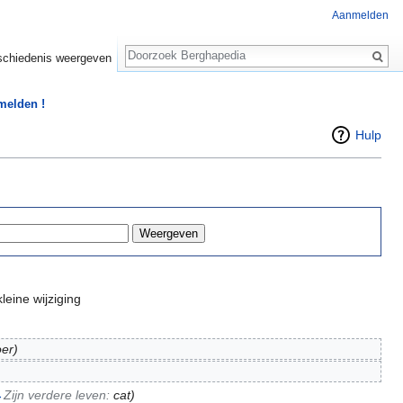
Aanmelden
Zoeken
chiedenis weergeven
 melden !
Hulp
leine wijziging
oer)
→
Zijn verdere leven:
cat
)