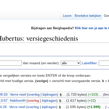
Lezen
Brontekst bekijken
Ges
Bijdragen aan Berghapedia?
Klik hier om je aan te
bertus: versiegeschiedenis
Van maand (en eerder):
Labelfilter
:
e te vergelijken versies en toets ENTER of de knop onderaan.
hil met huidige versie,
(vorige)
= verschil met voorgaande versie,
k
= k
09:33
‎
Verre neef
(
overleg
|
bijdragen
)
‎
k
. .
(1.720 bytes)
(+103)
‎
. .
(br
13:57
‎
HakfoortH
(
overleg
|
bijdragen
)
‎
k
. .
(1.617 bytes)
(+22)
14:26
‎
Verre neef
(
overleg
|
bijdragen
)
‎
k
. .
(1.595 bytes)
(+1.595)
‎
. .
(