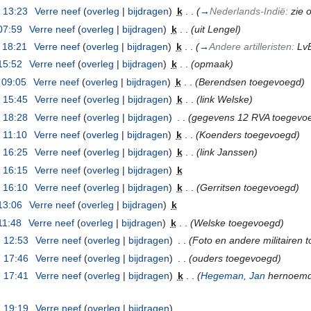
 13:23
‎
Verre neef
(
overleg
|
bijdragen
)
‎
k
. .
(
→
Nederlands-Indië:
zie 
07:59
‎
Verre neef
(
overleg
|
bijdragen
)
‎
k
. .
(uit Lengel)
 18:21
‎
Verre neef
(
overleg
|
bijdragen
)
‎
k
. .
(
→
Andere artilleristen:
Lv
15:52
‎
Verre neef
(
overleg
|
bijdragen
)
‎
k
. .
(opmaak)
 09:05
‎
Verre neef
(
overleg
|
bijdragen
)
‎
k
. .
(Berendsen toegevoegd)
 15:45
‎
Verre neef
(
overleg
|
bijdragen
)
‎
k
. .
(link Welske)
 18:28
‎
Verre neef
(
overleg
|
bijdragen
)
‎
. .
(gegevens 12 RVA toegevo
 11:10
‎
Verre neef
(
overleg
|
bijdragen
)
‎
k
. .
(Koenders toegevoegd)
 16:25
‎
Verre neef
(
overleg
|
bijdragen
)
‎
k
. .
(link Janssen)
 16:15
‎
Verre neef
(
overleg
|
bijdragen
)
‎
k
 16:10
‎
Verre neef
(
overleg
|
bijdragen
)
‎
k
. .
(Gerritsen toegevoegd)
13:06
‎
Verre neef
(
overleg
|
bijdragen
)
‎
k
11:48
‎
Verre neef
(
overleg
|
bijdragen
)
‎
k
. .
(Welske toegevoegd)
 12:53
‎
Verre neef
(
overleg
|
bijdragen
)
‎
. .
(Foto en andere militairen 
 17:46
‎
Verre neef
(
overleg
|
bijdragen
)
‎
. .
(ouders toegevoegd)
 17:41
‎
Verre neef
(
overleg
|
bijdragen
)
‎
k
. .
(
Hegeman, Jan
hernoemd
 19:19
‎
Verre neef
(
overleg
|
bijdragen
)