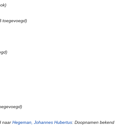
ook
)
B toegevoegd
)
egd)
toegevoegd)
 naar
Hegeman, Johannes Hubertus
: Doopnamen bekend