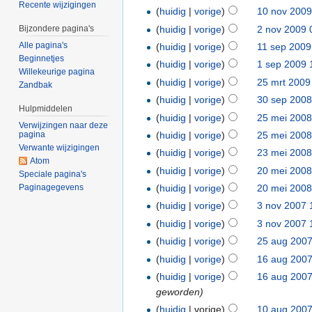
Recente wijzigingen
(
huidig
|
vorige
)
10 nov 2009
(
huidig
|
vorige
)
2 nov 2009 
Bijzondere pagina's
Alle pagina's
(
huidig
|
vorige
)
11 sep 2009
Beginnetjes
(
huidig
|
vorige
)
1 sep 2009 
Willekeurige pagina
(
huidig
|
vorige
)
25 mrt 2009
Zandbak
(
huidig
|
vorige
)
30 sep 2008
Hulpmiddelen
(
huidig
|
vorige
)
25 mei 2008
Verwijzingen naar deze
(
huidig
|
vorige
)
25 mei 2008
pagina
Verwante wijzigingen
(
huidig
|
vorige
)
23 mei 2008
Atom
(
huidig
|
vorige
)
20 mei 2008
Speciale pagina's
Paginagegevens
(
huidig
|
vorige
)
20 mei 2008
(
huidig
|
vorige
)
3 nov 2007 
(
huidig
|
vorige
)
3 nov 2007 
(
huidig
|
vorige
)
25 aug 2007
(
huidig
|
vorige
)
16 aug 2007
(
huidig
|
vorige
)
16 aug 2007
geworden)
(
huidig
| vorige)
10 aug 2007