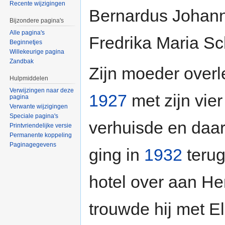
Recente wijzigingen
Bernardus Johan
Bijzondere pagina's
Alle pagina's
Fredrika Maria Sc
Beginnetjes
Willekeurige pagina
Zandbak
Zijn moeder overl
Hulpmiddelen
Verwijzingen naar deze
1927
met zijn vie
pagina
Verwante wijzigingen
Speciale pagina's
verhuisde en daa
Printvriendelijke versie
Permanente koppeling
Paginagegevens
ging in
1932
terug
hotel over aan He
trouwde hij met E