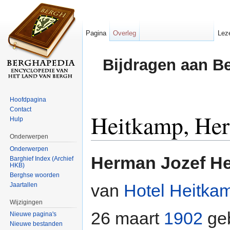
Pagina
Overleg
Lez
Bijdragen aan B
Hoofdpagina
Contact
Heitkamp, Her
Hulp
Onderwerpen
Ga naar:
navigatie
,
zoeken
Onderwerpen
Herman Jozef H
Barghief Index (Archief
HKB)
Berghse woorden
van
Hotel Heitka
Jaartallen
Wijzigingen
26 maart
1902
ge
Nieuwe pagina's
Nieuwe bestanden