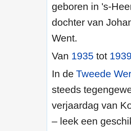
geboren in 's-He
dochter van Joha
Went.
Van
1935
tot
193
In de
Tweede Wer
steeds tegengewe
verjaardag van K
– leek een gesch