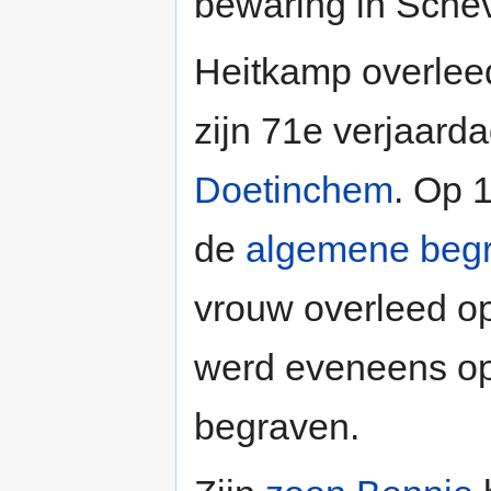
bewaring in Sche
Heitkamp overlee
zijn 71e verjaarda
Doetinchem
. Op 
de
algemene begr
vrouw overleed op
werd eveneens op
begraven.