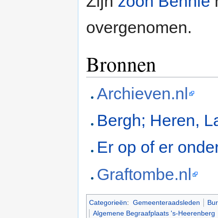
Zijn
zoon Bennie
h
overgenomen.
Bronnen
Archieven.nl
Bergh; Heren, L
Er op of er onde
Graftombe.nl
Categorieën
:
Gemeenteraadsleden
Bur
Algemene Begraafplaats 's-Heerenberg