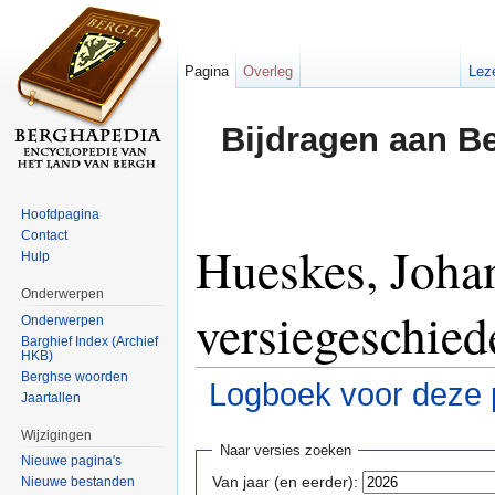
Pagina
Overleg
Lez
Bijdragen aan B
Hoofdpagina
Contact
Hueskes, Joha
Hulp
Onderwerpen
versiegeschied
Onderwerpen
Barghief Index (Archief
HKB)
Berghse woorden
Logboek voor deze 
Jaartallen
Ga naar:
navigatie
,
zoeken
Wijzigingen
Naar versies zoeken
Nieuwe pagina's
Van jaar (en eerder):
Nieuwe bestanden