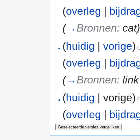
(
overleg
|
bijdra
(
→
Bronnen:
cat
(
huidig
|
vorige
)
(
overleg
|
bijdra
(
→
Bronnen:
lin
(
huidig
| vorige)
(
overleg
|
bijdra