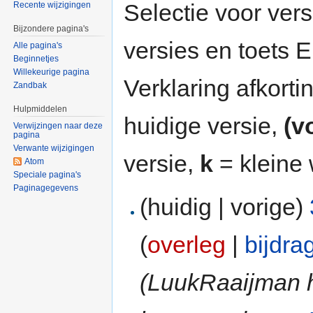
Selectie voor vers
Recente wijzigingen
Bijzondere pagina's
versies en toets
Alle pagina's
Beginnetjes
Willekeurige pagina
Verklaring afkort
Zandbak
Hulpmiddelen
huidige versie,
(v
Verwijzingen naar deze
pagina
Verwante wijzigingen
versie,
k
= kleine 
Atom
Speciale pagina's
Paginagegevens
(huidig | vorige)
(
overleg
|
bijdra
(LuukRaaijman 