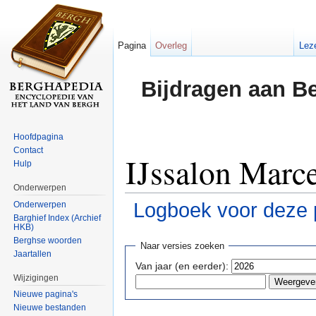
Pagina
Overleg
Lez
Bijdragen aan B
Hoofdpagina
Contact
IJssalon Marce
Hulp
Onderwerpen
Logboek voor deze 
Onderwerpen
Barghief Index (Archief
HKB)
Ga naar:
navigatie
,
zoeken
Berghse woorden
Naar versies zoeken
Jaartallen
Van jaar (en eerder):
Wijzigingen
Nieuwe pagina's
Nieuwe bestanden