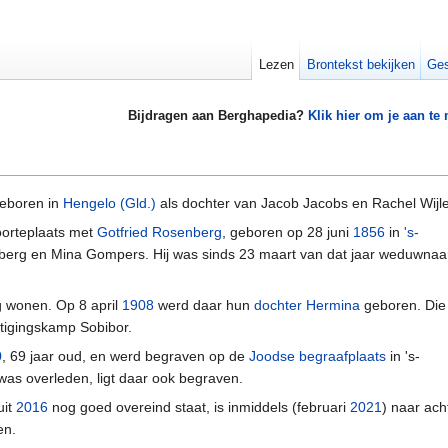
Lezen
Brontekst bekijken
Ges
Bijdragen aan Berghapedia?
Klik hier om je aan te
eboren in
Hengelo (Gld.)
als dochter van Jacob Jacobs en Rachel Wijle
oorteplaats met
Gotfried Rosenberg
, geboren op 28 juni
1856
in
's-
berg en Mina Gompers. Hij was sinds 23 maart van dat jaar weduwnaa
g wonen. Op 8 april
1908
werd daar hun
dochter Hermina
geboren. Die
tigingskamp Sobibor.
0
, 69 jaar oud, en werd begraven op de
Joodse begraafplaats
in 's-
as overleden, ligt daar ook begraven.
uit
2016
nog goed overeind staat, is inmiddels (februari
2021
) naar ach
en.