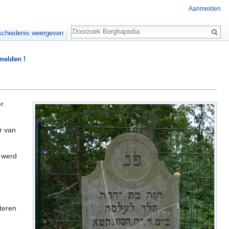
Aanmelden
Zoeken
chiedenis weergeven
 melden !
r.
r van
 werd
teren