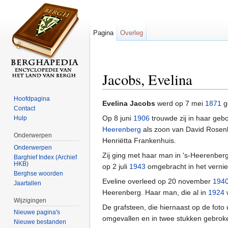
Pagina
Overleg
Jacobs, Evelina
Ga naar:
navigatie
,
zoeken
Hoofdpagina
Evelina Jacobs
werd op 7 mei
1871
g
Contact
Op 8 juni
1906
trouwde zij in haar geb
Hulp
Heerenberg
als zoon van David Rosen
Onderwerpen
Henriëtta Frankenhuis.
Onderwerpen
Zij ging met haar man in 's-Heerenber
Barghief Index (Archief
HKB)
op 2 juli
1943
omgebracht in het vernie
Berghse woorden
Eveline overleed op 20 november
194
Jaartallen
Heerenberg. Haar man, die al in
1924
w
Wijzigingen
De grafsteen, die hiernaast op de foto 
Nieuwe pagina's
omgevallen en in twee stukken gebrok
Nieuwe bestanden