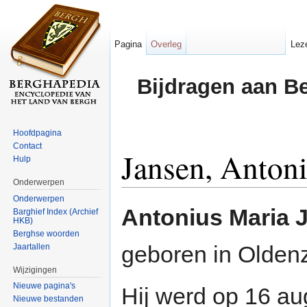
Pagina
Overleg
Lez
Bijdragen aan B
Hoofdpagina
Contact
Jansen, Anton
Hulp
Onderwerpen
Ga naar:
navigatie
,
zoeken
Onderwerpen
Antonius Maria 
Barghief Index (Archief
HKB)
Berghse woorden
geboren in Oldenz
Jaartallen
Wijzigingen
Nieuwe pagina's
Hij werd op 16 a
Nieuwe bestanden