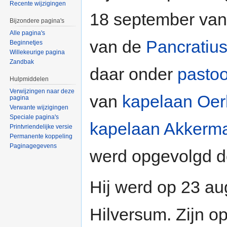
Recente wijzigingen
18 september van 
Bijzondere pagina's
Alle pagina's
van de
Pancratiu
Beginnetjes
Willekeurige pagina
Zandbak
daar onder
pasto
Hulpmiddelen
Verwijzingen naar deze
van
kapelaan Oe
pagina
Verwante wijzigingen
Speciale pagina's
kapelaan Akkerm
Printvriendelijke versie
Permanente koppeling
Paginagegevens
werd opgevolgd 
Hij werd op 23 a
Hilversum. Zijn o