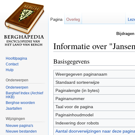
Pagina
Overleg
Lez
Bijdragen
Informatie over "Janse
Ga naar:
navigatie
,
zoeken
Hoofdpagina
Basisgegevens
Contact
Hulp
Weergegeven paginanaam
Onderwerpen
Standaard sorteerwijze
Onderwerpen
Paginalengte (in bytes)
Barghief Index (Archief
HKB)
Paginanummer
Berghse woorden
Taal voor de pagina
Jaartallen
Paginainhoudmodel
Wijzigingen
Indexering door robots
Nieuwe pagina's
Aantal doorverwijzingen naar deze pagin
Nieuwe bestanden