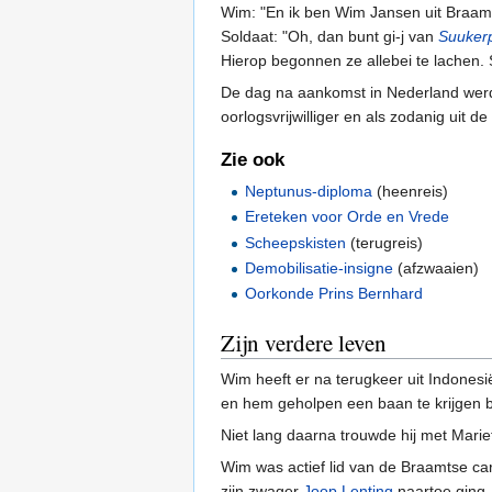
Wim: "En ik ben Wim Jansen uit Braam
Soldaat: "Oh, dan bunt gi-j van
Suuker
Hierop begonnen ze allebei te lachen
De dag na aankomst in Nederland werd W
oorlogsvrijwilliger en als zodanig uit de
Zie ook
Neptunus-diploma
(heenreis)
Ereteken voor Orde en Vrede
Scheepskisten
(terugreis)
Demobilisatie-insigne
(afzwaaien)
Oorkonde Prins Bernhard
Zijn verdere leven
Wim heeft er na terugkeer uit Indones
en hem geholpen een baan te krijgen b
Niet lang daarna trouwde hij met Marie
Wim was actief lid van de Braamtse ca
zijn zwager
Joop Lenting
naartoe ging.