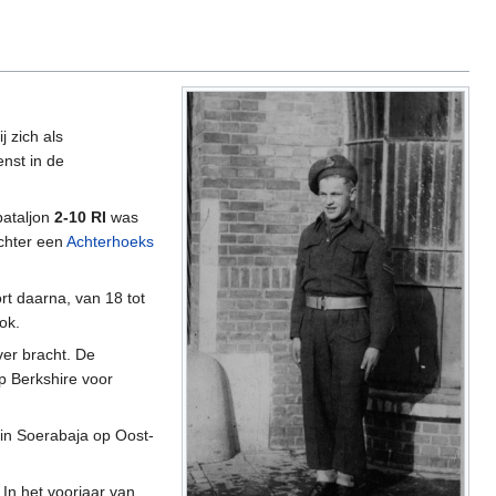
 zich als
enst in de
bataljon
2-10 RI
was
chter een
Achterhoeks
t daarna, van 18 tot
ok.
ver bracht. De
p Berkshire voor
in Soerabaja op Oost-
In het voorjaar van