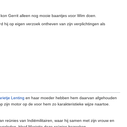
 kon Gerrit alleen nog mooie baantjes voor Wim doen.
 hij op eigen verzoek ontheven van zijn verplichtingen als
rietje Lenting
en haar moeder hebben hem daarvan afgehouden
p zijn motor op de voor hem zo karakteristieke wijze naartoe.
an reünies van Indiëmilitairen, waar hij samen met zijn vrouw en
overleden, bleef Marietje deze reünies bezoeken.