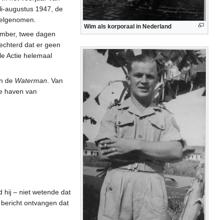
uli-augustus 1947, de
deelgenomen.
Wim als korporaal in Nederland
tember, twee dagen
lechterd dat er geen
le Actie helemaal
n de
Waterman
. Van
de haven van
hij – niet wetende dat
 bericht ontvangen dat