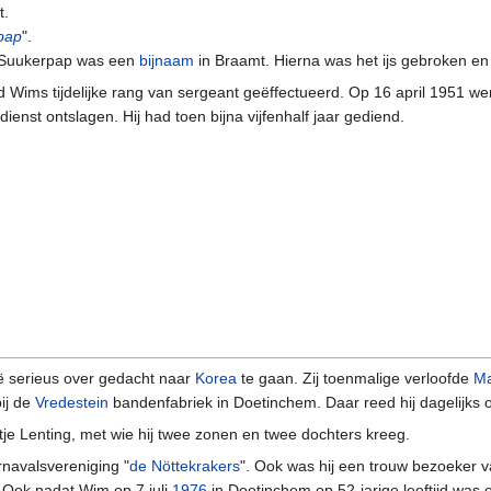
t.
pap
".
. Suukerpap was een
bijnaam
in Braamt. Hierna was het ijs gebroken en
ims tijdelijke rang van sergeant geëffectueerd. Op 16 april 1951 werd
 dienst ontslagen. Hij had toen bijna vijfenhalf jaar gediend.
ië serieus over gedacht naar
Korea
te gaan. Zij toenmalige verloofde
Ma
ij de
Vredestein
bandenfabriek in Doetinchem. Daar reed hij dagelijks o
tje Lenting, met wie hij twee zonen en twee dochters kreeg.
rnavalsvereniging "
de Nöttekrakers
". Ook was hij een trouw bezoeker v
 Ook nadat Wim op 7 juli
1976
in Doetinchem op 52-jarige leeftijd was 