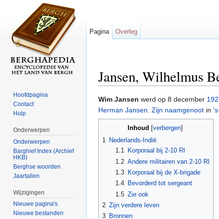
Pagina
Overleg
Jansen, Wilhelmus B
Ga naar:
navigatie
,
zoeken
Hoofdpagina
Wim Jansen
werd op 8 december
192
Contact
Herman Jansen
.
Zijn naamgenoot
in
'
Hulp
Inhoud
[
verbergen
]
Onderwerpen
1
Nederlands-Indië
Onderwerpen
1.1
Korporaal bij 2-10 RI
Barghief Index (Archief
HKB)
1.2
Andere militairen van 2-10 RI
Berghse woorden
1.3
Korporaal bij de X-brigade
Jaartallen
1.4
Bevorderd tot sergeant
Wijzigingen
1.5
Zie ook
Nieuwe pagina's
2
Zijn verdere leven
Nieuwe bestanden
3
Bronnen