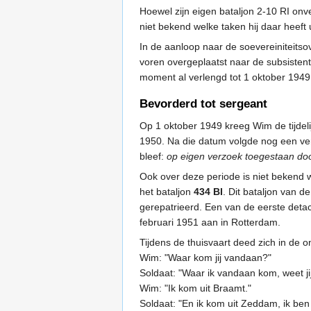
Hoewel zijn eigen bataljon 2-10 RI onv
niet bekend welke taken hij daar heeft 
In de aanloop naar de soevereiniteits
voren overgeplaatst naar de subsisten
moment al verlengd tot 1 oktober 1949
Bevorderd tot sergeant
Op 1 oktober 1949 kreeg Wim de tijdeli
1950. Na die datum volgde nog een ver
bleef:
op eigen verzoek toegestaan door
Ook over deze periode is niet bekend w
het bataljon
434 BI
. Dit bataljon van d
gerepatrieerd. Een van de eerste deta
februari 1951 aan in Rotterdam.
Tijdens de thuisvaart deed zich in de 
Wim: "Waar kom jij vandaan?"
Soldaat: "Waar ik vandaan kom, weet jij 
Wim: "Ik kom uit Braamt."
Soldaat: "En ik kom uit Zeddam, ik be