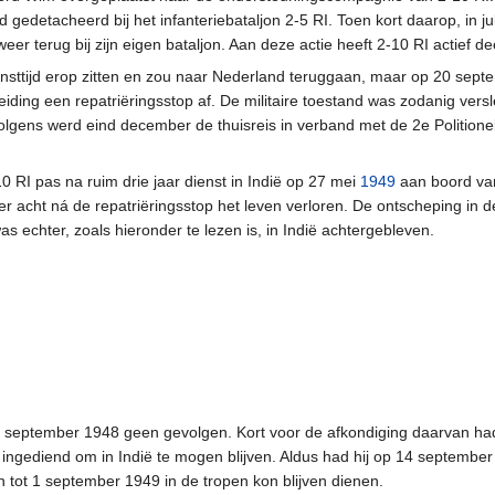
jd gedetacheerd bij het infanteriebataljon 2-5 RI. Toen kort daarop, in j
 weer terug bij zijn eigen bataljon. Aan deze actie heeft 2-10 RI actief 
ensttijd erop zitten en zou naar Nederland teruggaan, maar op 20 sep
eiding een repatriëringsstop af. De militaire toestand was zodanig vers
lgens werd eind december de thuisreis in verband met de 2e Politione
0 RI pas na ruim drie jaar dienst in Indië op 27 mei
1949
aan boord va
r acht ná de repatriëringsstop het leven verloren. De ontscheping in 
 echter, zoals hieronder te lezen is, in Indië achtergebleven.
 september 1948 geen gevolgen. Kort voor de afkondiging daarvan had 
ingediend om in Indië te mogen blijven. Aldus had hij op 14 september
n tot 1 september 1949 in de tropen kon blijven dienen.