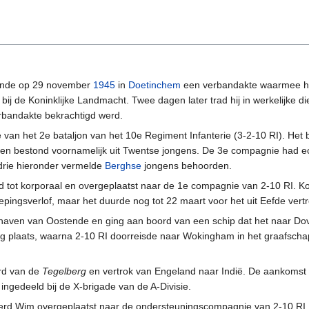
ende op 29 november
1945
in
Doetinchem
een verbandakte waarmee hij
j de Koninklijke Landmacht. Twee dagen later trad hij in werkelijke di
rbandakte bekrachtigd werd.
 van het 2e bataljon van het 10e Regiment Infanterie (3-2-10 RI). Het 
e en bestond voornamelijk uit Twentse jongens. De 3e compagnie had e
drie hieronder vermelde
Berghse
jongens behoorden.
 tot korporaal en overgeplaatst naar de 1e compagnie van 2-10 RI. Kor
epingsverlof, maar het duurde nog tot 22 maart voor het uit Eefde vertr
e haven van Oostende en ging aan boord van een schip dat het naar Do
g plaats, waarna 2-10 RI doorreisde naar Wokingham in het graafscha
ord van de
Tegelberg
en vertrok van Engeland naar Indië. De aankomst 
ingedeeld bij de X-brigade van de A-Divisie.
erd Wim overgeplaatst naar de ondersteuningscompagnie van 2-10 RI. 