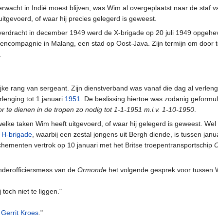
erwacht in Indië moest blijven, was Wim al overgeplaatst naar de staf v
uitgevoerd, of waar hij precies gelegerd is geweest.
overdracht in december 1949 werd de X-brigade op 20 juli 1949 opgeh
tencompagnie in Malang, een stad op Oost-Java. Zijn termijn om door 
.
jke rang van sergeant. Zijn dienstverband was vanaf die dag al verlengd
lenging tot 1 januari
1951
. De beslissing hiertoe was zodanig geformu
 te dienen in de tropen zo nodig tot 1-1-1951 m.i.v. 1-10-1950
.
elke taken Wim heeft uitgevoerd, of waar hij gelegerd is geweest. Wel
e
H-brigade
, waarbij een zestal jongens uit Bergh diende, is tussen ja
chementen vertrok op 10 januari met het Britse troepentransportschip
onderofficiersmess van de
Ormonde
het volgende gesprek voor tussen W
toch niet te liggen."
n
Gerrit Kroes
."