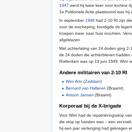
1947
werd hij twee keer voor kortere ti
1e Politionele Actie plaatsvond was hij
In september
1948
had 2-10 RI zijn di
voor de inscheping, kondigde de legerl
troepen meer naar huis mochten. Vervo
afgeblazen.
Met achterlating van 24 doden ging 2-1
de 24 doden die achterbleven hadden e
Rotterdam was op 19 juni 1949. Wim was
Andere militairen van 2-10 RI
Wim Arts
(
Zeddam
)
Bernard van Halteren
(Braamt)
Antoon Jansen
(Braamt)
Korporaal bij de X-brigade
Voor Wim had de repatriëringsstop van
die stop op handen was – een verzoek 
hij een jaar verlenging had gekregen e