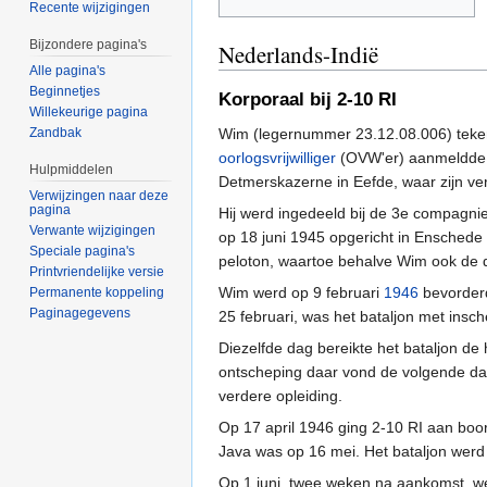
Recente wijzigingen
Bijzondere pagina's
Nederlands-Indië
Alle pagina's
Beginnetjes
Korporaal bij 2-10 RI
Willekeurige pagina
Wim (legernummer 23.12.08.006) tek
Zandbak
oorlogsvrijwilliger
(OVW'er) aanmeldde bi
Hulpmiddelen
Detmerskazerne in Eefde, waar zijn ve
Verwijzingen naar deze
pagina
Hij werd ingedeeld bij de 3e compagnie
Verwante wijzigingen
op 18 juni 1945 opgericht in Ensched
Speciale pagina's
peloton, waartoe behalve Wim ook de 
Printvriendelijke versie
Wim werd op 9 februari
1946
bevorderd
Permanente koppeling
Paginagegevens
25 februari, was het bataljon met insch
Diezelfde dag bereikte het bataljon d
ontscheping daar vond de volgende da
verdere opleiding.
Op 17 april 1946 ging 2-10 RI aan bo
Java was op 16 mei. Het bataljon werd 
Op 1 juni, twee weken na aankomst, w