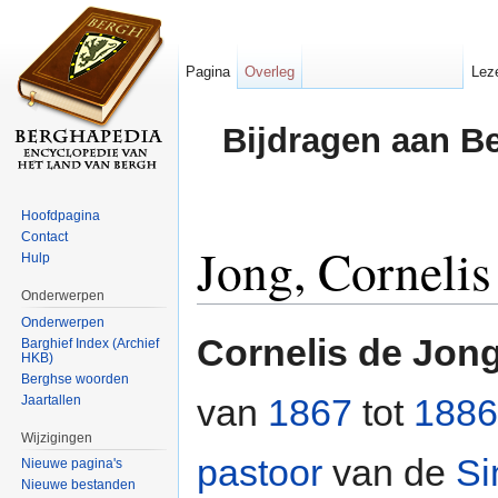
Pagina
Overleg
Lez
Bijdragen aan B
Hoofdpagina
Contact
Jong, Cornelis
Hulp
Onderwerpen
Ga naar:
navigatie
,
zoeken
Onderwerpen
Cornelis de Jon
Barghief Index (Archief
HKB)
Berghse woorden
van
1867
tot
1886
Jaartallen
Wijzigingen
pastoor
van de
Si
Nieuwe pagina's
Nieuwe bestanden