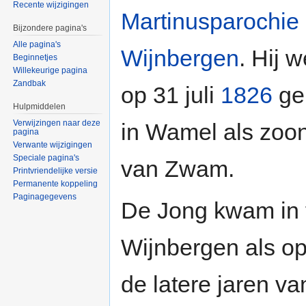
Recente wijzigingen
Martinusparochie
Bijzondere pagina's
Alle pagina's
Wijnbergen
. Hij 
Beginnetjes
Willekeurige pagina
Zandbak
op 31 juli
1826
ge
Hulpmiddelen
Verwijzingen naar deze
in Wamel als zoo
pagina
Verwante wijzigingen
Speciale pagina's
van Zwam.
Printvriendelijke versie
Permanente koppeling
Paginagegevens
De Jong kwam in f
Wijnbergen als o
de latere jaren van