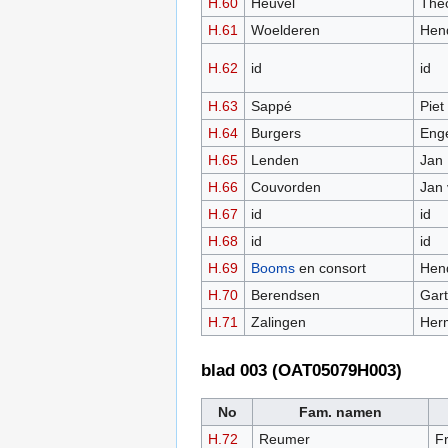
H.60
Heuvel
The
H.61
Woelderen
Hend
H.62
id
id
H.63
Sappé
Piet
H.64
Burgers
Enge
H.65
Lenden
Jan
H.66
Couvorden
Jan
H.67
id
id
H.68
id
id
H.69
Booms
en consort
Hend
H.70
Berendsen
Gart
H.71
Zalingen
Her
blad 003 (OAT05079H003)
No
Fam. namen
H.72
Reumer
F