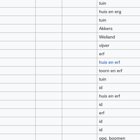
tuin
huis en erg
tuin
Akkers
Weiland
vijver
erf
huis en erf
toorn en erf
tuin
id
huis en erf
id
erf
id
id
opg. boomen