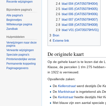
Recente wijzigingen
2.4
blad 004 (OAT05079H004)
2.5
blad 005 (OAT05079H005)
Bijzondere pagina's
2.6
blad 006 (OAT05079H006)
Alle pagina's
2.7
blad 007 (OAT05079H007)
Beginnetjes
Willekeurige pagina
2.8
blad 008 (OAT05079H008)
Zandbak
2.9
blad V01 (OAT05079HV01)
3
Bron
Hulpmiddelen
4
Externe link
Verwijzingen naar deze
pagina
Verwante wijzigingen
De originele kaart
Speciale pagina's
Printvriendelijke versie
Op de gehele kaart is te lezen dat de
Permanente koppeling
Klasse, de percelen 1 t/m 275 hebben 
Paginagegevens
in 1922 is vernieuwd.
Opvallende zaken:
De
Kellenstraat
werd destijds
De Ke
De
Marktstraat
is ingetekend als
De
De
Kerkstraat
heette destijds
Het K
Met blauw zijn een aantal special