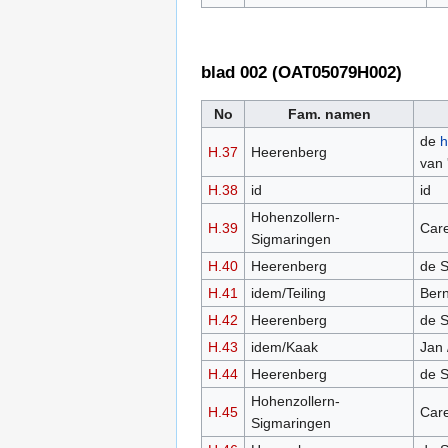
blad 002 (OAT05079H002)
No
Fam. namen
de
h
H.37
Heerenberg
van 
H.38
id
id
Hohenzollern-
H.39
Care
Sigmaringen
H.40
Heerenberg
de S
H.41
idem/Teiling
Ber
H.42
Heerenberg
de S
H.43
idem/Kaak
Jan 
H.44
Heerenberg
de S
Hohenzollern-
H.45
Care
Sigmaringen