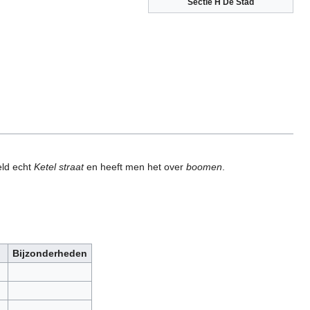
Sectie H De Stad
eld echt
Ketel straat
en heeft men het over
boomen
.
Bijzonderheden