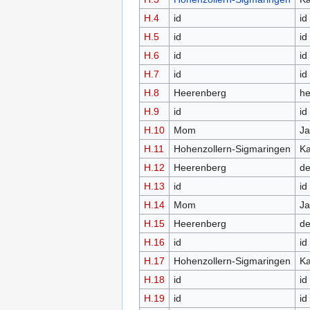
H.4
id
id
H.5
id
id
H.6
id
id
H.7
id
id
H.8
Heerenberg
he
H.9
id
id
H.10
Mom
Ja
H.11
Hohenzollern-Sigmaringen
Ka
H.12
Heerenberg
de
H.13
id
id
H.14
Mom
Ja
H.15
Heerenberg
de
H.16
id
id
H.17
Hohenzollern-Sigmaringen
Ka
H.18
id
id
H.19
id
id