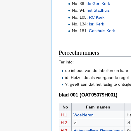
No. 38:
de Ger. Kerk
No. 94:
het Stadhuis
No. 105:
RC Kerk
No. 134:
Isr. Kerk
No. 181:
Gasthuis Kerk
Perceelnummers
Ter info:
de inhoud van de tabellen en kaart
id: Hetzelfde als voorgaande regel
?: geeft aan dat het lastig te ontcijf
blad 001 (OAT05079H001)
No
Fam. namen
H.1
Woelderen
He
H.2
id
id
H.3
Hohenzollern-Sigmaringen
Ka