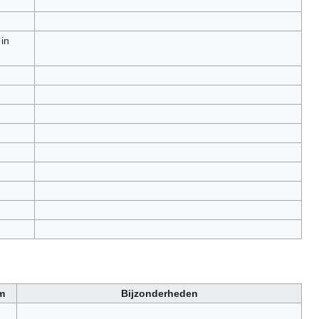
 in
m
Bijzonderheden