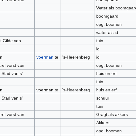
Water als boomgaar
boomgaard
opg: boomen
water als id
t Gilde van
tuin
id
n
voerman
te
's-Heerenberg
id
rel vorst van
opg: boomen
 Stad van s'
huis en
erf
tuin
n
voerman te
's-Heerenberg
huis en erf
 Stad van s'
schuur
tuin
rel vorst van
Gragt als akkers
Akkers
opg. boomen