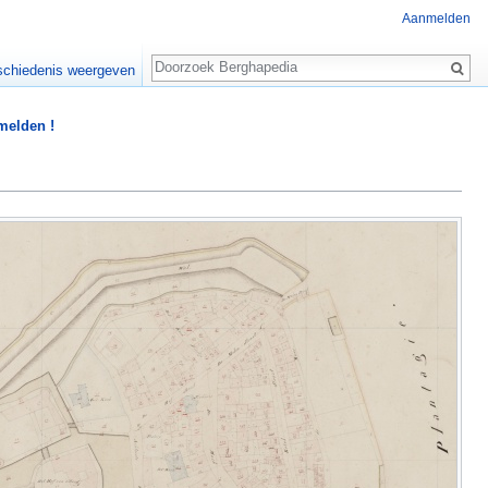
Aanmelden
Zoeken
chiedenis weergeven
 melden !