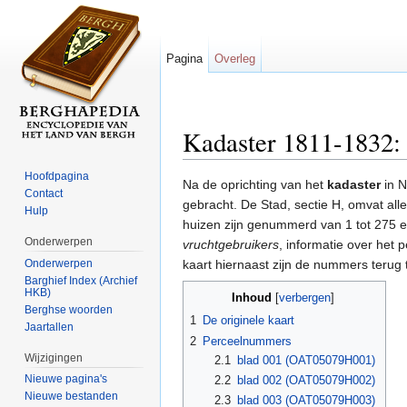
Pagina
Overleg
Kadaster 1811-1832: 
Ga naar:
navigatie
,
zoeken
Hoofdpagina
Na de oprichting van het
kadaster
in N
Contact
gebracht. De Stad, sectie H, omvat all
Hulp
huizen zijn genummerd van 1 tot 275 e
Onderwerpen
vruchtgebruikers
, informatie over het
Onderwerpen
kaart hiernaast zijn de nummers terug 
Barghief Index (Archief
HKB)
Inhoud
[
verbergen
]
Berghse woorden
1
De originele kaart
Jaartallen
2
Perceelnummers
Wijzigingen
2.1
blad 001 (OAT05079H001)
Nieuwe pagina's
2.2
blad 002 (OAT05079H002)
Nieuwe bestanden
2.3
blad 003 (OAT05079H003)