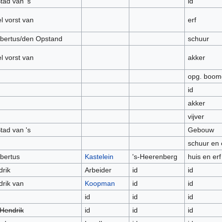
tad van 's
id
l vorst van
erf
bertus/den Opstand
schuur
l vorst van
akker
opg. boom
id
akker
vijver
tad van 's
Gebouw
schuur en 
bertus
Kastelein
's-Heerenberg
huis en erf
rik
Arbeider
id
id
rik van
Koopman
id
id
id
id
id
Hendrik
id
id
id