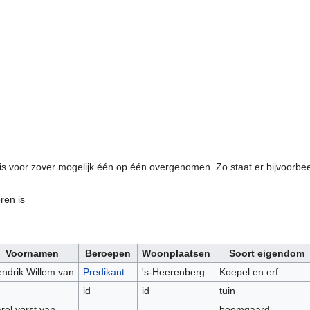
 is voor zover mogelijk één op één overgenomen. Zo staat er bijvoorbe
eren is
Voornamen
Beroepen
Woonplaatsen
Soort eigendom
ndrik Willem van
Predikant
's-Heerenberg
Koepel en erf
id
id
tuin
rel vorst van
boomgaard