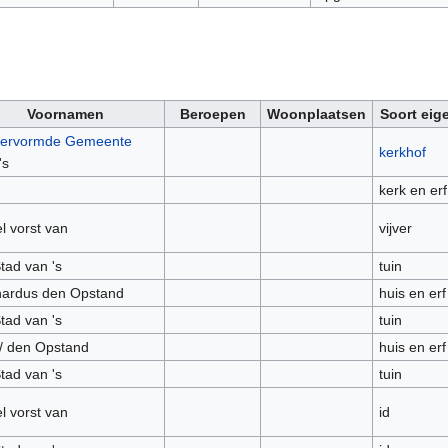
Voornamen
Beroepen
Woonplaatsen
Soort ei
ervormde Gemeente
kerkhof
's
kerk en erf
l vorst van
vijver
tad van 's
tuin
nardus den Opstand
huis en erf
tad van 's
tuin
/ den Opstand
huis en erf
tad van 's
tuin
l vorst van
id