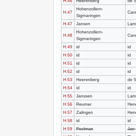
H.46
Heerenberg
de S
Hohenzollern-
H.47
Care
Sigmaringen
H.47
Jansen
Lam
Hohenzollern-
H.48
Care
Sigmaringen
H.49
id
id
H.50
id
id
H.51
id
id
H.52
id
id
H.53
Heerenberg
de S
H.54
id
id
H.55
Janssen
Lam
H.56
Reumer
Hend
H.57
Zalingen
Hend
H.58
id
id
H.59
Poelman
Jan 