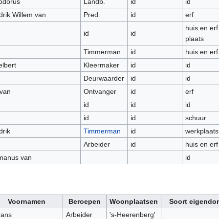
odorus
Landb.
id
id
rik Willem van
Pred.
id
erf
huis en erf
id
id
plaats
Timmerman
id
huis en erf
lbert
Kleermaker
id
id
Deurwaarder
id
id
 van
Ontvanger
id
erf
id
id
id
id
id
schuur
rik
Timmerman
id
werkplaats
Arbeider
id
huis en erf
manus van
id
Voornamen
Beroepen
Woonplaatsen
Soort eigendo
rans
Arbeider
's-Heerenberg'