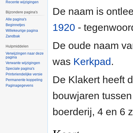
Recente wijzigingen
De naam is ontle
Bijzondere pagina's
Alle pagina's
1920
- tegenwoor
Beginnetjes
Willekeurige pagina
Zandbak
De oude naam van
Hulpmiddelen
Verwijzingen naar deze
pagina
was
Kerkpad
.
Verwante wijzigingen
Speciale pagina's
Printvriendelijke versie
De Klakert heeft 
Permanente koppeling
Paginagegevens
bouwjaren tusse
boerderij, 4 en 6 