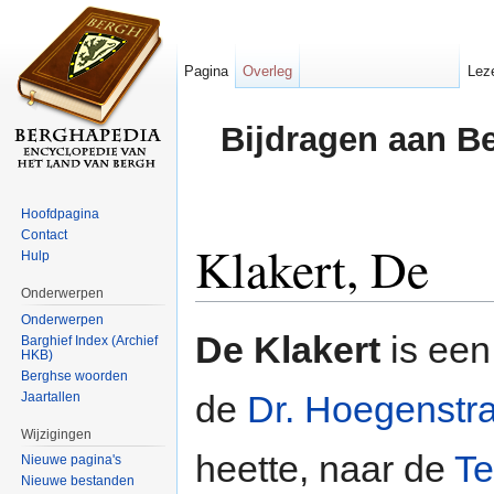
Pagina
Overleg
Lez
Bijdragen aan B
Hoofdpagina
Contact
Klakert, De
Hulp
Onderwerpen
Ga naar:
navigatie
,
zoeken
Onderwerpen
De Klakert
is een
Barghief Index (Archief
HKB)
Berghse woorden
de
Dr. Hoegenstra
Jaartallen
Wijzigingen
heette, naar de
Te
Nieuwe pagina's
Nieuwe bestanden