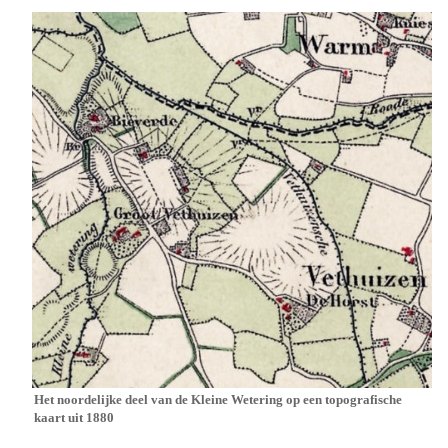
Het noordelijke deel van de Kleine Wetering op een
topografische
kaart
uit
1880