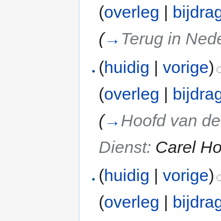
(
overleg
|
bijdra
(
→
Terug in Ned
(
huidig
|
vorige
)
(
overleg
|
bijdra
(
→
Hoofd van de
Dienst:
Carel H
(
huidig
|
vorige
)
(
overleg
|
bijdra