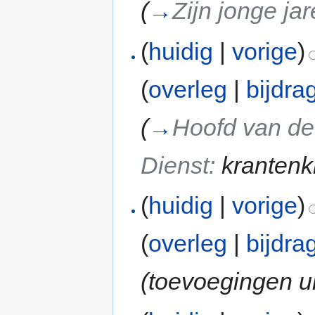
(
→
Zijn jonge ja
(
huidig
|
vorige
)
(
overleg
|
bijdra
(
→
Hoofd van de
Dienst:
krantenk
(
huidig
|
vorige
)
(
overleg
|
bijdra
(toevoegingen u