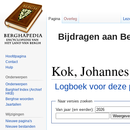
Pagina
Overleg
Lez
Bijdragen aan B
Hoofdpagina
Contact
Kok, Johannes:
Hulp
Onderwerpen
Logboek voor deze 
Onderwerpen
Barghief Index (Archief
HKB)
Ga naar:
navigatie
,
zoeken
Berghse woorden
Naar versies zoeken
Jaartallen
Van jaar (en eerder):
Wijzigingen
Nieuwe pagina's
Nieuwe bestanden