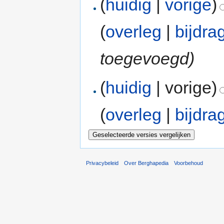
(
huidig
|
vorige
)
(
overleg
|
bijdra
toegevoegd)
(
huidig
| vorige)
(
overleg
|
bijdra
Privacybeleid
Over Berghapedia
Voorbehoud