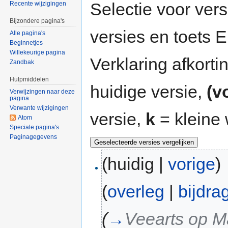
Selectie voor vers
Recente wijzigingen
Bijzondere pagina's
versies en toets
Alle pagina's
Beginnetjes
Willekeurige pagina
Verklaring afkort
Zandbak
Hulpmiddelen
huidige versie,
(v
Verwijzingen naar deze
pagina
Verwante wijzigingen
versie,
k
= kleine 
Atom
Speciale pagina's
Paginagegevens
(huidig |
vorige
)
(
overleg
|
bijdra
(
→
Veearts op 