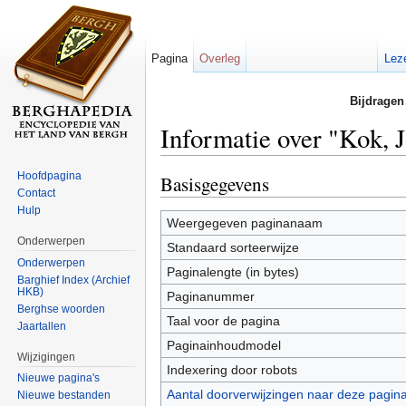
Pagina
Overleg
Lez
Bijdragen
Informatie over "Kok, 
Ga naar:
navigatie
,
zoeken
Hoofdpagina
Basisgegevens
Contact
Hulp
Weergegeven paginanaam
Onderwerpen
Standaard sorteerwijze
Onderwerpen
Paginalengte (in bytes)
Barghief Index (Archief
HKB)
Paginanummer
Berghse woorden
Taal voor de pagina
Jaartallen
Paginainhoudmodel
Wijzigingen
Indexering door robots
Nieuwe pagina's
Aantal doorverwijzingen naar deze pagin
Nieuwe bestanden