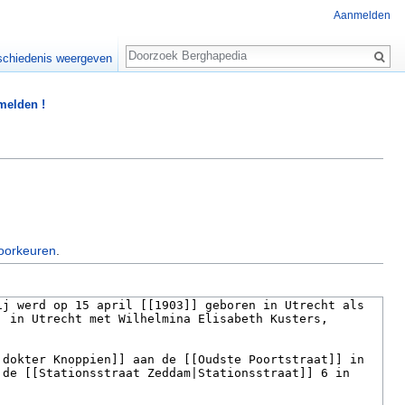
Aanmelden
Zoeken
chiedenis weergeven
 melden !
oorkeuren
.