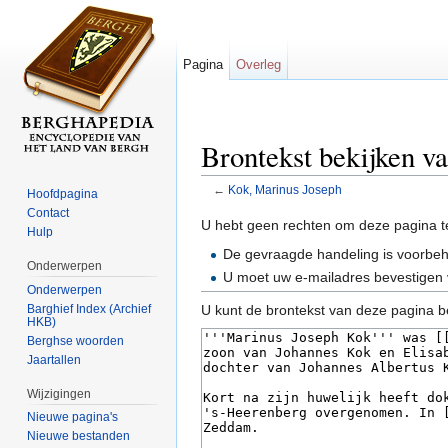
Pagina
Overleg
Brontekst bekijken v
←
Kok, Marinus Joseph
Hoofdpagina
Ga naar:
navigatie
,
zoeken
Contact
U hebt geen rechten om deze pagina t
Hulp
De gevraagde handeling is voorbe
Onderwerpen
U moet uw e-mailadres bevestigen 
Onderwerpen
Barghief Index (Archief
U kunt de brontekst van deze pagina b
HKB)
Berghse woorden
Jaartallen
Wijzigingen
Nieuwe pagina's
Nieuwe bestanden