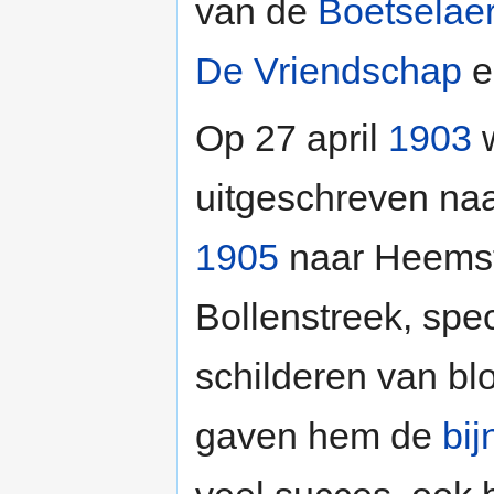
van de
Boetselae
De Vriendschap
e
Op 27 april
1903
w
uitgeschreven naa
1905
naar Heemste
Bollenstreek, spec
schilderen van bl
gaven hem de
bi