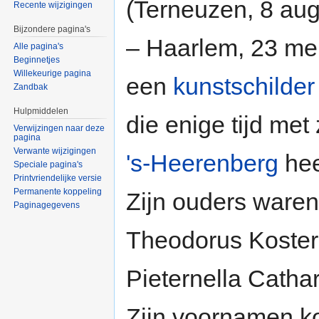
(Terneuzen, 8 au
Recente wijzigingen
Bijzondere pagina's
– Haarlem, 23 me
Alle pagina's
Beginnetjes
Willekeurige pagina
een
kunstschilder
Zandbak
Hulpmiddelen
die enige tijd met 
Verwijzingen naar deze
pagina
Verwante wijzigingen
's-Heerenberg
hee
Speciale pagina's
Printvriendelijke versie
Permanente koppeling
Zijn ouders ware
Paginagegevens
Theodorus Koster
Pieternella Catha
Zijn voornamen 