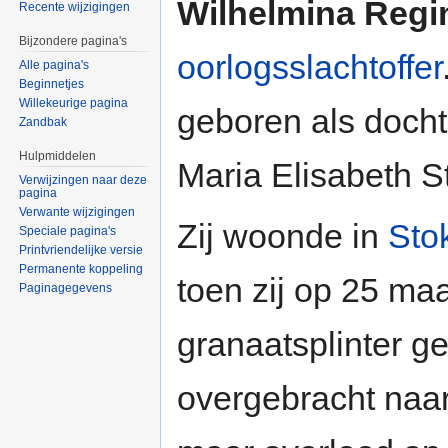
Wilhelmina Regi
Recente wijzigingen
Bijzondere pagina's
oorlogsslachtoffer
Alle pagina's
Beginnetjes
Willekeurige pagina
geboren als docht
Zandbak
Hulpmiddelen
Maria Elisabeth S
Verwijzingen naar deze
pagina
Verwante wijzigingen
Zij woonde in
Sto
Speciale pagina's
Printvriendelijke versie
Permanente koppeling
toen zij op 25 ma
Paginagegevens
granaatsplinter ge
overgebracht naa