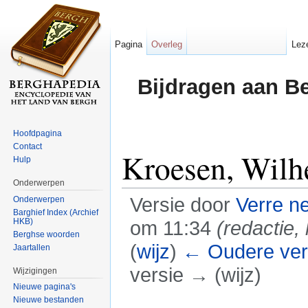
Pagina
Overleg
Lez
Bijdragen aan B
Hoofdpagina
Contact
Kroesen, Wilh
Hulp
Onderwerpen
Versie door
Verre n
Onderwerpen
Barghief Index (Archief
HKB)
om 11:34
(redactie, 
Berghse woorden
(
wijz
)
← Oudere ver
Jaartallen
versie → (wijz)
Wijzigingen
Nieuwe pagina's
Ga naar:
navigatie
,
zoeken
Nieuwe bestanden