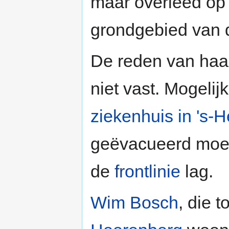
maar overleed op
grondgebied van
De reden van haar
niet vast. Mogeli
ziekenhuis in 's-
geëvacueerd moes
de
frontlinie
lag.
Wim Bosch
, die 