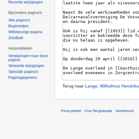
Recente wijzigingen
Bijzondere pagina's
Alle pagina's
Beginnetjes
Willekeurige pagina
Zandbak
Hulpmiddelen
Verwijzingen naar deze
pagina
Verwante wijzigingen
Speciale pagina's
Paginagegevens
Terug naar
Lange, Wilhelmus Hendrik
Privacybeleid
Over Berghapedia
Voorbehoud