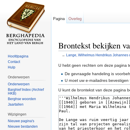
Pagina
Overleg
Brontekst bekijken v
←
Lange, Wilhelmus Hendrikus Johannes 
Hoofdpagina
Ga naar:
navigatie
,
zoeken
Contact
U hebt geen rechten om deze pagina t
Hulp
De gevraagde handeling is voorbe
Onderwerpen
U moet uw e-mailadres bevestigen 
Onderwerpen
Barghief Index (Archief
U kunt de brontekst van deze pagina b
HKB)
Berghse woorden
Jaartallen
Wijzigingen
Nieuwe pagina's
Nieuwe bestanden