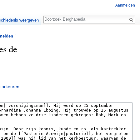
Aanmelden
Zoeken
chiedenis weergeven
 melden !
es de
oorkeuren
.