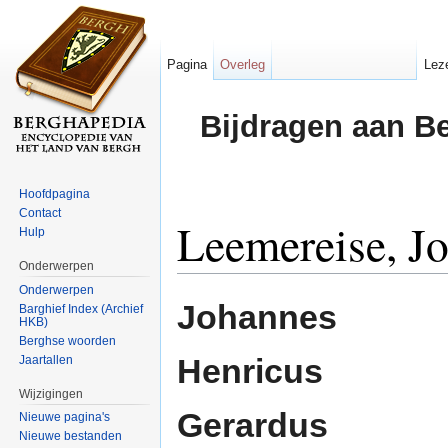
Pagina
Overleg
Lez
Bijdragen aan B
Hoofdpagina
Contact
Leemereise, J
Hulp
Onderwerpen
Ga naar:
navigatie
,
zoeken
Onderwerpen
Johannes
Barghief Index (Archief
HKB)
Berghse woorden
Henricus
Jaartallen
Wijzigingen
Gerardus
Nieuwe pagina's
Nieuwe bestanden