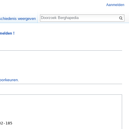
Aanmelden
Zoeken
chiedenis weergeven
 melden !
oorkeuren
.