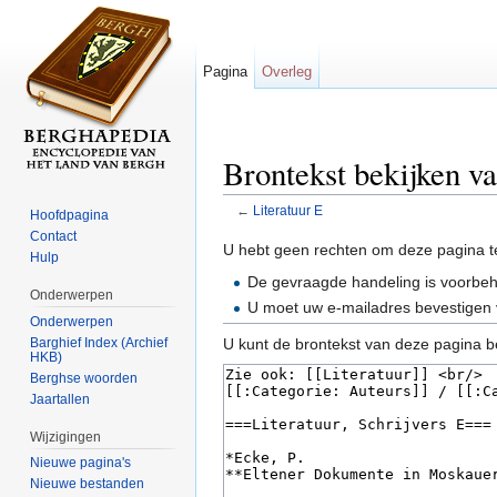
Pagina
Overleg
Brontekst bekijken va
←
Literatuur E
Hoofdpagina
Ga naar:
navigatie
,
zoeken
Contact
U hebt geen rechten om deze pagina t
Hulp
De gevraagde handeling is voorbe
Onderwerpen
U moet uw e-mailadres bevestigen 
Onderwerpen
Barghief Index (Archief
U kunt de brontekst van deze pagina b
HKB)
Berghse woorden
Jaartallen
Wijzigingen
Nieuwe pagina's
Nieuwe bestanden