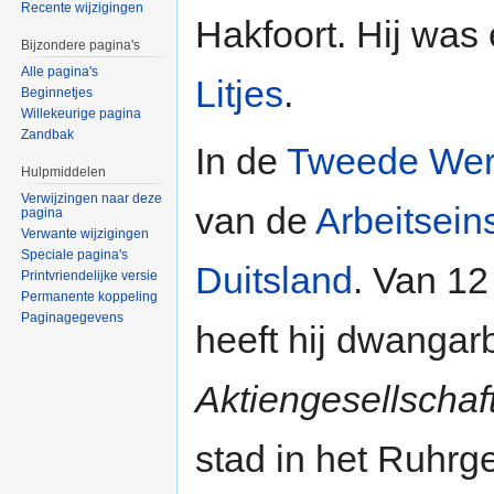
Recente wijzigingen
Hakfoort. Hij was
Bijzondere pagina's
Alle pagina's
Litjes
.
Beginnetjes
Willekeurige pagina
Zandbak
In de
Tweede Wer
Hulpmiddelen
Verwijzingen naar deze
van de
Arbeitsein
pagina
Verwante wijzigingen
Speciale pagina's
Duitsland
. Van 1
Printvriendelijke versie
Permanente koppeling
Paginagegevens
heeft hij dwangarb
Aktiengesellschaf
stad in het Ruhrg