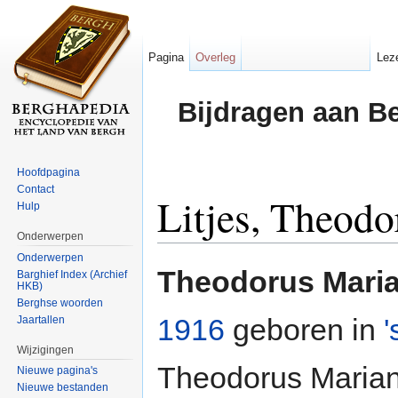
Pagina
Overleg
Lez
Bijdragen aan B
Hoofdpagina
Contact
Litjes, Theod
Hulp
Onderwerpen
Ga naar:
navigatie
,
zoeken
Onderwerpen
Theodorus Maria
Barghief Index (Archief
HKB)
Berghse woorden
1916
geboren in
Jaartallen
Wijzigingen
Theodorus Marian
Nieuwe pagina's
Nieuwe bestanden