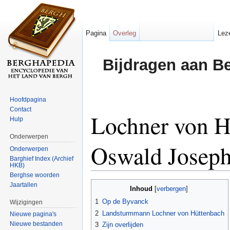
Pagina
Overleg
Lez
Bijdragen aan B
Hoofdpagina
Contact
Lochner von H
Hulp
Onderwerpen
Oswald Joseph
Onderwerpen
Barghief Index (Archief
HKB)
Ga naar:
navigatie
,
zoeken
Berghse woorden
Jaartallen
Inhoud
[
verbergen
]
1
Op de Byvanck
Wijzigingen
2
Landsturmmann Lochner von Hüttenbach
Nieuwe pagina's
Nieuwe bestanden
3
Zijn overlijden