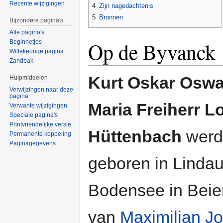
Recente wijzigingen
4
Zijn nagedachtenis
5
Bronnen
Bijzondere pagina's
Alle pagina's
Op de Byvanck
Beginnetjes
Willekeurige pagina
Zandbak
Kurt Oskar Oswa
Hulpmiddelen
Verwijzingen naar deze
pagina
Maria Freiherr L
Verwante wijzigingen
Speciale pagina's
Printvriendelijke versie
Hüttenbach
werd 
Permanente koppeling
Paginagegevens
geboren in Linda
Bodensee in Beie
van
Maximilian J