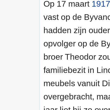
Op 17 maart
191
vast op de Byvan
hadden zijn ouder
opvolger op de B
broer Theodor zou
familiebezit in Li
meubels vanuit D
overgebracht, maa
jaar liet hij ze o