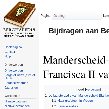
Pagina
Overleg
Lez
Bijdragen aan B
Hoofdpagina
Contact
Manderscheid-
Hulp
Onderwerpen
Francisca II v
Onderwerpen
Barghief Index (Archief
HKB)
Ga naar:
navigatie
,
zoeken
Berghse woorden
Jaartallen
Inhoud
[
verbergen
]
1
De laatste abdis van Manderscheid-Blank
Wijzigingen
1.1
Haar grafsteen in Vreden
Nieuwe pagina's
1.2
Familierelaties
Nieuwe bestanden