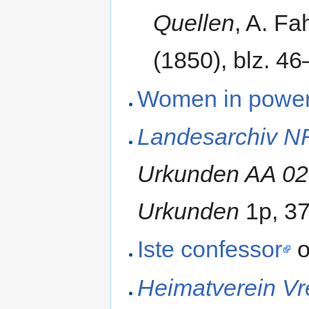
Quellen
, A. F
(1850), blz. 4
Women in powe
Landesarchiv N
Urkunden AA 023
Urkunden
1p, 37
Iste confessor
o
Heimatverein V