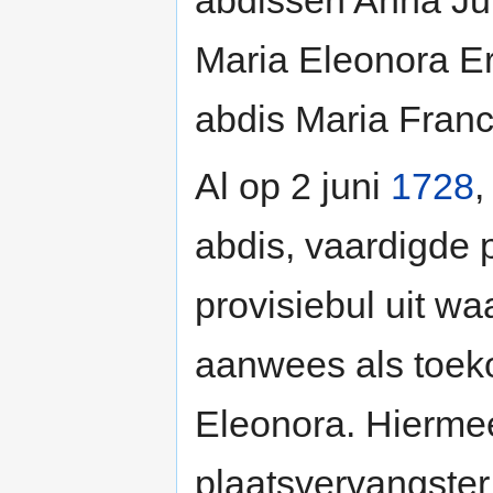
abdissen Anna Ju
Maria Eleonora Er
abdis Maria Franci
Al op 2 juni
1728
,
abdis, vaardigde 
provisiebul uit w
aanwees als toeko
Eleonora. Hiermee
plaatsvervangster