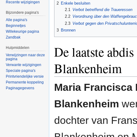
Recente wijzigingen
2
Enkele besluiten
2.1
Verbot betreffend die Traueressen
Bijzondere pagina's
2.2
Verordnung über den Waffengebrauc
Alle pagina's
2.3
Verbot gegen den Privatschulunterri
Beginnetjes
3
Bronnen
Willekeurige pagina
Zandbak
De laatste abdi
Hulpmiddelen
Verwijzingen naar deze
pagina
Blankenheim
Verwante wijzigingen
Speciale pagina's
Printvriendelijke versie
Permanente koppeling
Maria Francisca 
Paginagegevens
Blankenheim
wer
dochter van Fran
Blankenheim en M