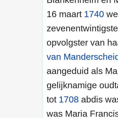
16 maart
1740
wer
zevenentwintigste
opvolgster van ha
van Manderschei
aangeduid als Mar
gelijknamige oud
tot
1708
abdis was
was Maria Francisc