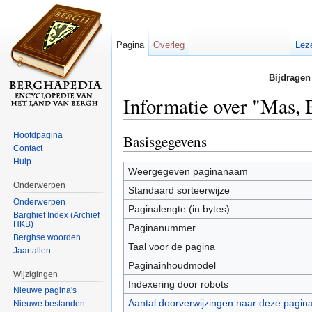
Pagina
Overleg
Lez
Bijdragen
Informatie over "Mas, 
Ga naar:
navigatie
,
zoeken
Hoofdpagina
Basisgegevens
Contact
Hulp
Weergegeven paginanaam
Onderwerpen
Standaard sorteerwijze
Onderwerpen
Paginalengte (in bytes)
Barghief Index (Archief
HKB)
Paginanummer
Berghse woorden
Taal voor de pagina
Jaartallen
Paginainhoudmodel
Wijzigingen
Indexering door robots
Nieuwe pagina's
Aantal doorverwijzingen naar deze pagin
Nieuwe bestanden