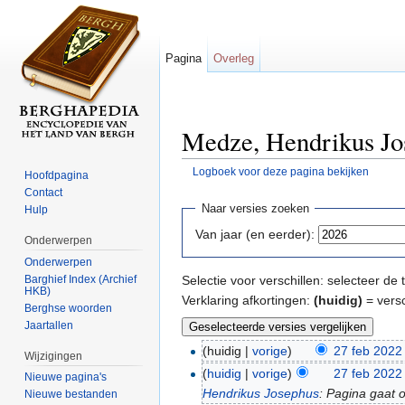
Pagina
Overleg
Medze, Hendrikus Jos
Logboek voor deze pagina bekijken
Hoofdpagina
Ga naar:
navigatie
,
zoeken
Contact
Naar versies zoeken
Hulp
Van jaar (en eerder):
Onderwerpen
Onderwerpen
Barghief Index (Archief
Selectie voor verschillen: selecteer d
HKB)
Verklaring afkortingen:
(huidig)
= versc
Berghse woorden
Jaartallen
(huidig |
vorige
)
27 feb 2022
Wijzigingen
(
huidig
|
vorige
)
27 feb 2022
Nieuwe pagina's
Hendrikus Josephus
: Pagina gaat 
Nieuwe bestanden