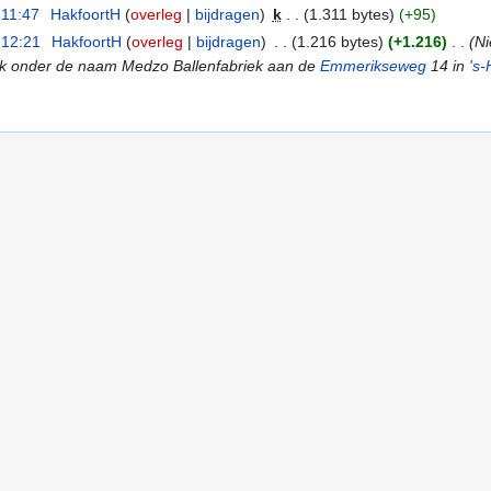
 11:47
‎
HakfoortH
(
overleg
|
bijdragen
)
‎
k
. .
(1.311 bytes)
(+95)
 12:21
‎
HakfoortH
(
overleg
|
bijdragen
)
‎
. .
(1.216 bytes)
(+1.216)
‎
. .
(N
ek onder de naam Medzo Ballenfabriek aan de
Emmerikseweg
14 in
's