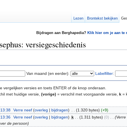
Lezen
Brontekst bekijken
Ges
Bijdragen aan Berghapedia?
Klik hier om je aan te
ephus: versiegeschiedenis
Van maand (en eerder):
Labelfilter
:
e te vergelijken versies en toets ENTER of de knop onderaan.
hil met huidige versie,
(vorige)
= verschil met voorgaande versie,
k
= k
 13:38
‎
Verre neef
(
overleg
|
bijdragen
)
‎
. .
(1.320 bytes)
(+9)
 13:36
‎
Verre neef
(
overleg
|
bijdragen
)
‎
k
. .
(1.311 bytes)
(0)
‎
. .
(Verre
over de persoon)