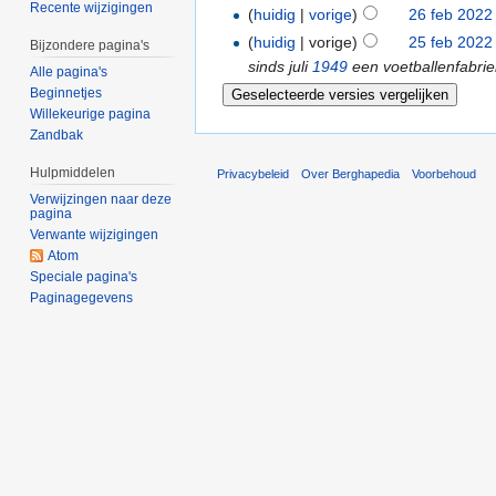
Recente wijzigingen
(
huidig
|
vorige
)
26 feb 2022
(
huidig
| vorige)
25 feb 2022
Bijzondere pagina's
sinds juli
1949
een voetballenfabri
Alle pagina's
Beginnetjes
Willekeurige pagina
Zandbak
Hulpmiddelen
Privacybeleid
Over Berghapedia
Voorbehoud
Verwijzingen naar deze
pagina
Verwante wijzigingen
Atom
Speciale pagina's
Paginagegevens