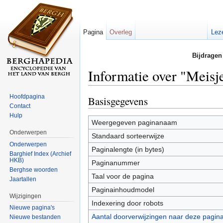
Pagina
Overleg
Lez
Bijdragen
Informatie over "Meis
Ga naar:
navigatie
,
zoeken
Hoofdpagina
Basisgegevens
Contact
Hulp
Weergegeven paginanaam
Onderwerpen
Standaard sorteerwijze
Onderwerpen
Paginalengte (in bytes)
Barghief Index (Archief
HKB)
Paginanummer
Berghse woorden
Taal voor de pagina
Jaartallen
Paginainhoudmodel
Wijzigingen
Indexering door robots
Nieuwe pagina's
Aantal doorverwijzingen naar deze pagin
Nieuwe bestanden