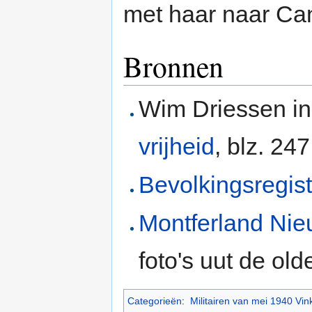
met haar naar C
Bronnen
Wim Driessen i
vrijheid
, blz. 24
Bevolkingsregis
Montferland Ni
foto's uut de ol
Categorieën
:
Militairen van mei 1940 Vin