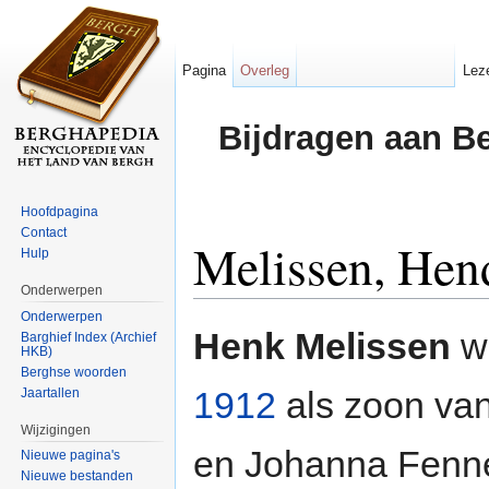
Pagina
Overleg
Lez
Bijdragen aan B
Hoofdpagina
Contact
Melissen, Hen
Hulp
Onderwerpen
Ga naar:
navigatie
,
zoeken
Onderwerpen
Henk Melissen
w
Barghief Index (Archief
HKB)
Berghse woorden
1912
als zoon va
Jaartallen
Wijzigingen
en Johanna Fenn
Nieuwe pagina's
Nieuwe bestanden