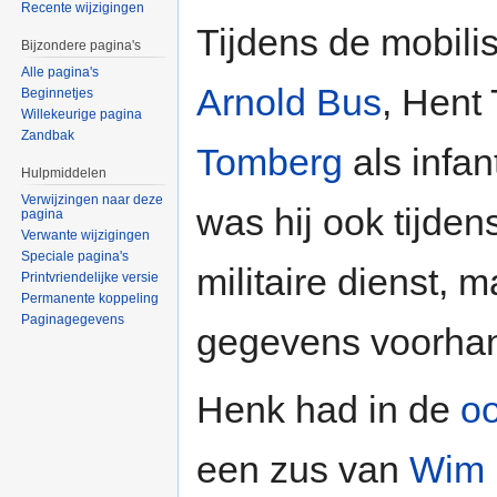
Recente wijzigingen
Tijdens de mobilis
Bijzondere pagina's
Alle pagina's
Arnold Bus
, Hent
Beginnetjes
Willekeurige pagina
Zandbak
Tomberg
als infan
Hulpmiddelen
Verwijzingen naar deze
was hij ook tijde
pagina
Verwante wijzigingen
Speciale pagina's
militaire dienst, 
Printvriendelijke versie
Permanente koppeling
Paginagegevens
gegevens voorha
Henk had in de
oo
een zus van
Wim 