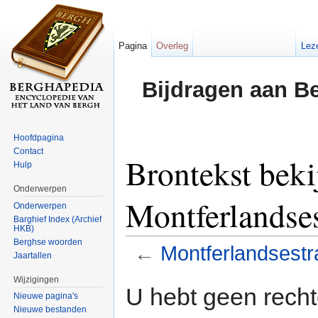
Pagina
Overleg
Lez
Bijdragen aan B
Hoofdpagina
Contact
Brontekst beki
Hulp
Onderwerpen
Montferlandses
Onderwerpen
Barghief Index (Archief
HKB)
Berghse woorden
←
Montferlandsestr
Jaartallen
Ga naar:
navigatie
,
zoeken
Wijzigingen
U hebt geen rech
Nieuwe pagina's
Nieuwe bestanden