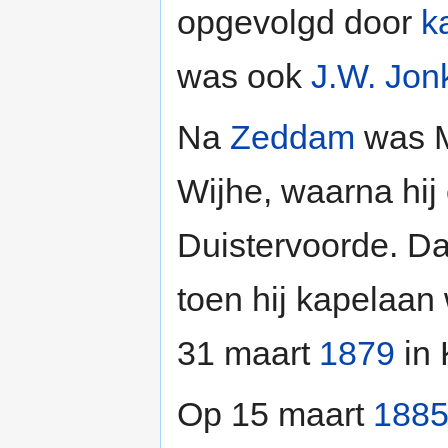
opgevolgd door
k
was ook
J.W. Jon
Na
Zeddam
was Mu
Wijhe, waarna hij
Duistervoorde. Daa
toen hij kapelaan
31 maart
1879
in
Op 15 maart
188