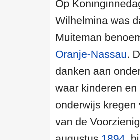
Op Koninginned
Wilhelmina was d
Muiteman benoem
Oranje-Nassau
. 
danken aan onder
waar kinderen en
onderwijs kregen 
van de Voorzieni
augustus
1894
, b