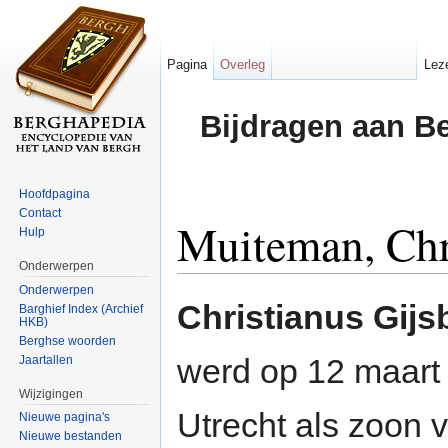
Pagina
Overleg
Lez
Bijdragen aan B
Hoofdpagina
Contact
Muiteman, Chri
Hulp
Onderwerpen
Ga naar:
navigatie
,
zoeken
Onderwerpen
Christianus Gij
Barghief Index (Archief
HKB)
Berghse woorden
werd op 12 maar
Jaartallen
Wijzigingen
Utrecht als zoon
Nieuwe pagina's
Nieuwe bestanden