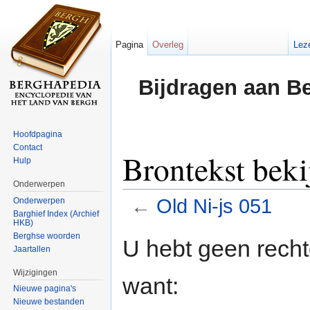
Pagina
Overleg
Lez
Bijdragen aan B
Hoofdpagina
Contact
Brontekst beki
Hulp
Onderwerpen
←
Old Ni-js 051
Onderwerpen
Barghief Index (Archief
HKB)
Ga naar:
navigatie
,
zoeken
Berghse woorden
U hebt geen rech
Jaartallen
Wijzigingen
want:
Nieuwe pagina's
Nieuwe bestanden