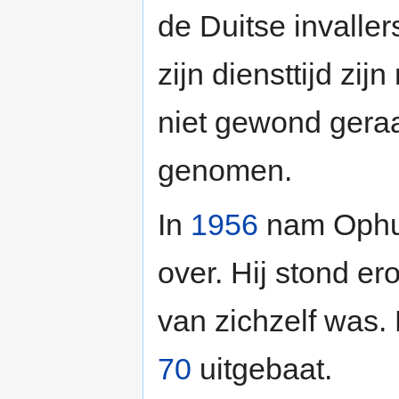
de Duitse invalle
zijn diensttijd zij
niet gewond geraa
genomen.
In
1956
nam Ophuiz
over. Hij stond e
van zichzelf was. 
70
uitgebaat.