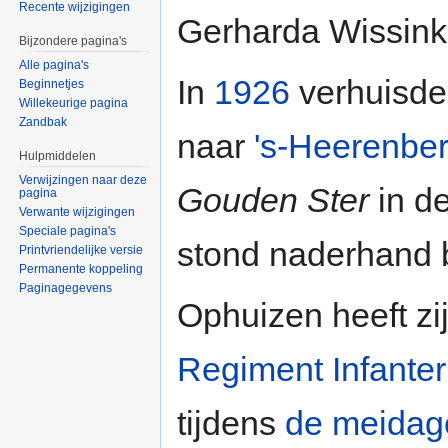
Recente wijzigingen
Gerharda Wissink
Bijzondere pagina's
Alle pagina's
In
1926
verhuisde
Beginnetjes
Willekeurige pagina
Zandbak
naar
's-Heerenbe
Hulpmiddelen
Verwijzingen naar deze
Gouden Ster
in d
pagina
Verwante wijzigingen
Speciale pagina's
stond naderhand 
Printvriendelijke versie
Permanente koppeling
Paginagegevens
Ophuizen heeft zij
Regiment Infanter
tijdens
de meidag