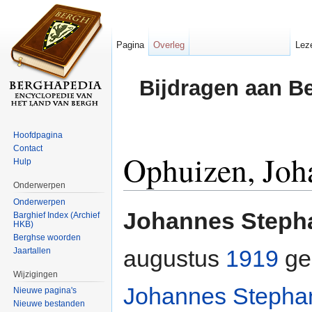
Pagina
Overleg
Lez
Bijdragen aan B
Hoofdpagina
Contact
Ophuizen, Joh
Hulp
Onderwerpen
Ga naar:
navigatie
,
zoeken
Onderwerpen
Johannes Steph
Barghief Index (Archief
HKB)
Berghse woorden
augustus
1919
ge
Jaartallen
Wijzigingen
Johannes Stepha
Nieuwe pagina's
Nieuwe bestanden