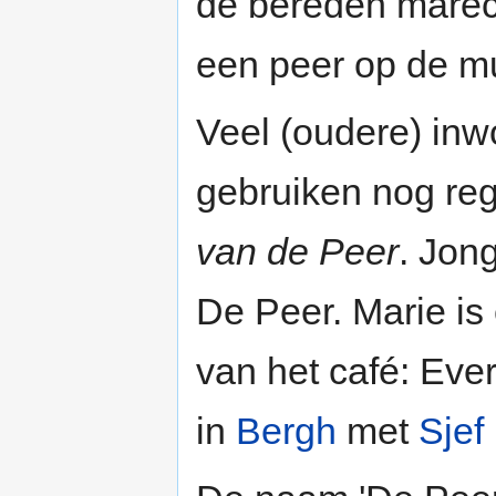
de bereden marec
een peer op de m
Veel (oudere) inw
gebruiken nog re
van de Peer
. Jon
De Peer. Marie is
van het café: Eve
in
Bergh
met
Sjef