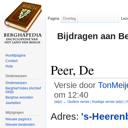
Pagina
Overleg
Lez
Bijdragen aan B
Hoofdpagina
Contact
Peer, De
Hulp
Onderwerpen
Versie door
TonMeij
Onderwerpen
Barghief Index (Archief
HKB)
om 12:40
Berghse woorden
(
wijz
)
← Oudere versie
|
Huidige versie
(
wijz
) |
N
Jaartallen
Ga naar:
navigatie
,
zoeken
Wijzigingen
Adres:
's-Heere
Nieuwe pagina's
Nieuwe bestanden