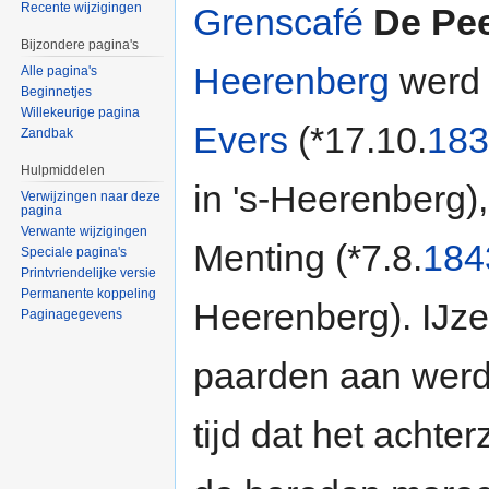
Recente wijzigingen
Grenscafé
De Pe
Bijzondere pagina's
Heerenberg
werd
Alle pagina's
Beginnetjes
Willekeurige pagina
Evers
(*17.10.
183
Zandbak
Hulpmiddelen
in 's-Heerenberg)
Verwijzingen naar deze
pagina
Verwante wijzigingen
Menting (*7.8.
184
Speciale pagina's
Printvriendelijke versie
Permanente koppeling
Heerenberg). IJz
Paginagegevens
paarden aan werd
tijd dat het achte