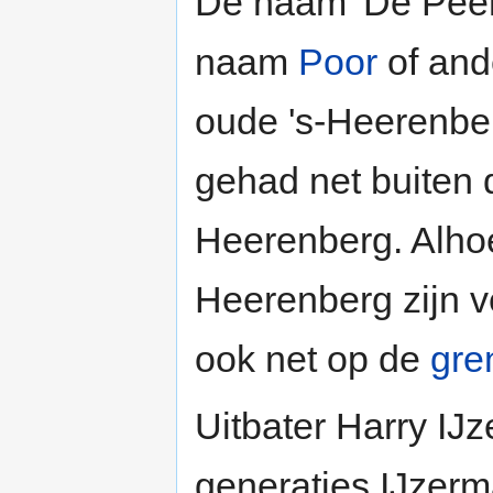
De naam 'De Peer'
naam
Poor
of and
oude 's-Heerenber
gehad net buiten 
Heerenberg. Alho
Heerenberg zijn v
ook net op de
gre
Uitbater Harry IJz
generaties IJzerm