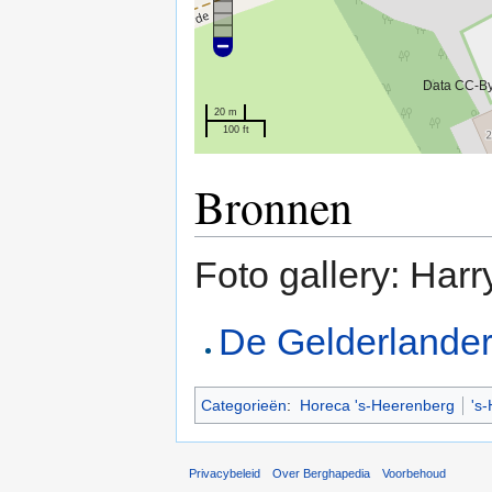
Data CC-B
20 m
100 ft
Bronnen
Foto gallery: Har
De Gelderlander
Categorieën
:
Horeca 's-Heerenberg
's
Privacybeleid
Over Berghapedia
Voorbehoud