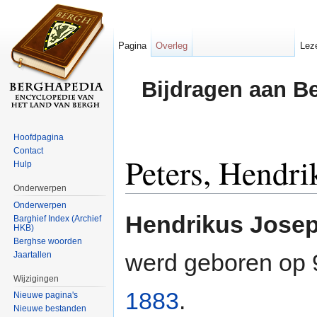
Pagina
Overleg
Lez
Bijdragen aan B
Hoofdpagina
Contact
Peters, Hendri
Hulp
Onderwerpen
Ga naar:
navigatie
,
zoeken
Onderwerpen
Hendrikus Josep
Barghief Index (Archief
HKB)
Berghse woorden
werd geboren op 
Jaartallen
Wijzigingen
1883
.
Nieuwe pagina's
Nieuwe bestanden