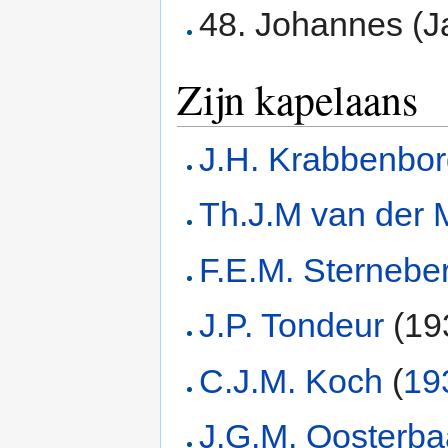
48. Johannes (J
Zijn kapelaans
J.H. Krabbenbo
Th.J.M van der 
F.E.M. Sternebe
J.P. Tondeur
(19
C.J.M. Koch
(
19
J.G.M. Oosterb