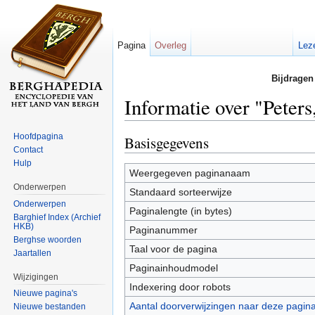
Pagina
Overleg
Lez
Bijdragen
Informatie over "Peter
Ga naar:
navigatie
,
zoeken
Hoofdpagina
Basisgegevens
Contact
Hulp
Weergegeven paginanaam
Onderwerpen
Standaard sorteerwijze
Onderwerpen
Paginalengte (in bytes)
Barghief Index (Archief
HKB)
Paginanummer
Berghse woorden
Taal voor de pagina
Jaartallen
Paginainhoudmodel
Wijzigingen
Indexering door robots
Nieuwe pagina's
Aantal doorverwijzingen naar deze pagin
Nieuwe bestanden