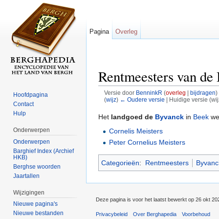
Pagina
Overleg
Rentmeesters van de
Versie door
BenninkR
(
overleg
|
bijdragen
)
Hoofdpagina
(
wijz
)
← Oudere versie
| Huidige versie (wi
Contact
Ga naar:
navigatie
,
zoeken
Hulp
Het
landgoed de
Byvanck
in
Beek
wer
Onderwerpen
Cornelis Meisters
Onderwerpen
Peter Cornelius Meisters
Barghief Index (Archief
HKB)
Categorieën
:
Rentmeesters
Byvanc
Berghse woorden
Jaartallen
Wijzigingen
Deze pagina is voor het laatst bewerkt op 26 okt 2
Nieuwe pagina's
Nieuwe bestanden
Privacybeleid
Over Berghapedia
Voorbehoud