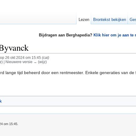
Lezen
Brontekst bekijken
Ges
Bijdragen aan Berghapedia?
Klik hier om je aan te
 Byvanck
op 26 okt 2024 om 15:45
(cat)
jz) | Nieuwere versie → (wijz)
d lange tijd beheerd door een rentmeester. Enkele generaties van de f
k
024 om 15:45.