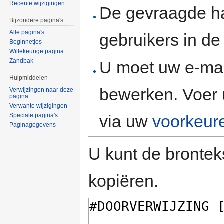
Recente wijzigingen
De gevraagde h
Bijzondere pagina's
Alle pagina's
gebruikers in d
Beginnetjes
Willekeurige pagina
Zandbak
U moet uw e-mai
Hulpmiddelen
bewerken. Voer 
Verwijzingen naar deze
pagina
Verwante wijzigingen
via uw
voorkeur
Speciale pagina's
Paginagegevens
U kunt de brontek
kopiëren.