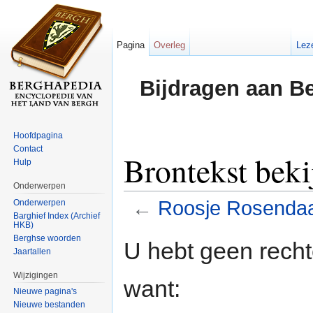
Pagina
Overleg
Lez
Bijdragen aan B
Hoofdpagina
Contact
Brontekst beki
Hulp
Onderwerpen
←
Roosje Rosendaa
Onderwerpen
Barghief Index (Archief
HKB)
Ga naar:
navigatie
,
zoeken
Berghse woorden
U hebt geen rech
Jaartallen
Wijzigingen
want:
Nieuwe pagina's
Nieuwe bestanden