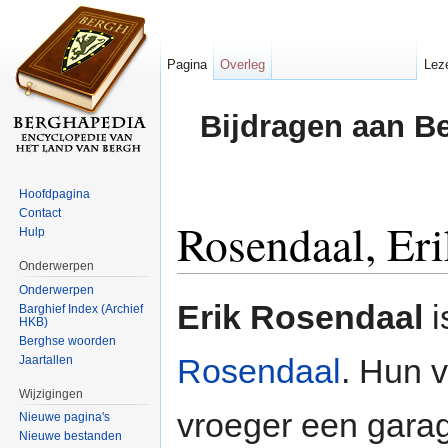
Pagina
Overleg
Lez
Bijdragen aan B
Hoofdpagina
Contact
Rosendaal, Eri
Hulp
Onderwerpen
Ga naar:
navigatie
,
zoeken
Onderwerpen
Erik Rosendaal
i
Barghief Index (Archief
HKB)
Berghse woorden
Rosendaal
. Hun 
Jaartallen
Wijzigingen
vroeger een gar
Nieuwe pagina's
Nieuwe bestanden