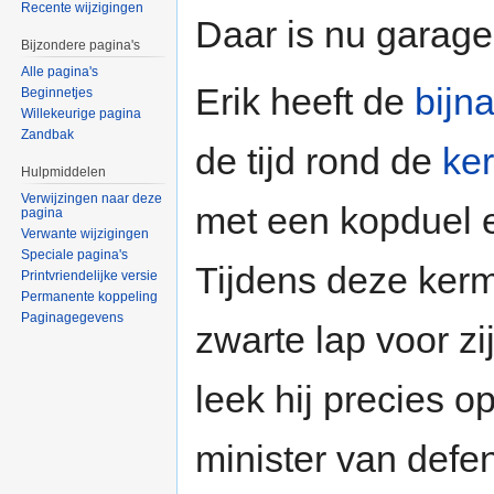
Recente wijzigingen
Daar is nu garage
Bijzondere pagina's
Alle pagina's
Erik heeft de
bijn
Beginnetjes
Willekeurige pagina
Zandbak
de tijd rond de
ke
Hulpmiddelen
Verwijzingen naar deze
met een kopduel 
pagina
Verwante wijzigingen
Speciale pagina's
Tijdens deze kerm
Printvriendelijke versie
Permanente koppeling
Paginagegevens
zwarte lap voor z
leek hij precies o
minister van defe