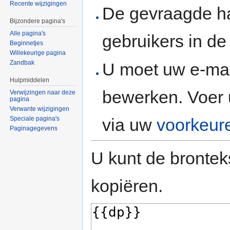
Recente wijzigingen
De gevraagde h
Bijzondere pagina's
Alle pagina's
gebruikers in d
Beginnetjes
Willekeurige pagina
Zandbak
U moet uw e-mai
Hulpmiddelen
bewerken. Voer 
Verwijzingen naar deze
pagina
Verwante wijzigingen
via uw
voorkeur
Speciale pagina's
Paginagegevens
U kunt de brontek
kopiëren.