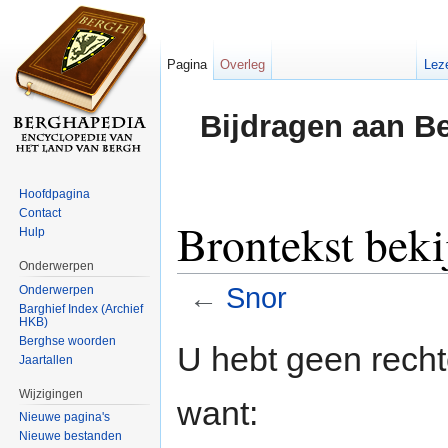
Pagina
Overleg
Lez
Bijdragen aan B
Hoofdpagina
Contact
Brontekst beki
Hulp
Onderwerpen
←
Snor
Onderwerpen
Barghief Index (Archief
HKB)
Ga naar:
navigatie
,
zoeken
Berghse woorden
U hebt geen rech
Jaartallen
Wijzigingen
want:
Nieuwe pagina's
Nieuwe bestanden