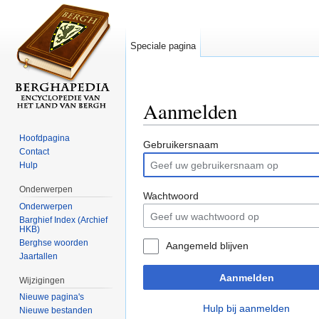
Speciale pagina
Aanmelden
Ga naar:
navigatie
,
zoeken
Hoofdpagina
Gebruikersnaam
Contact
Hulp
Onderwerpen
Wachtwoord
Onderwerpen
Barghief Index (Archief
HKB)
Berghse woorden
Aangemeld blijven
Jaartallen
Aanmelden
Wijzigingen
Nieuwe pagina's
Hulp bij aanmelden
Nieuwe bestanden