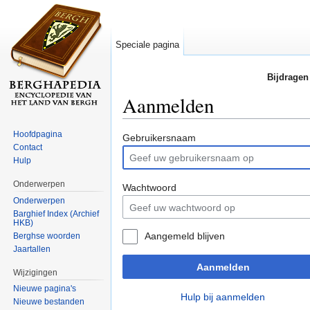
Speciale pagina
Bijdragen
Aanmelden
Ga naar:
navigatie
,
zoeken
Hoofdpagina
Gebruikersnaam
Contact
Hulp
Onderwerpen
Wachtwoord
Onderwerpen
Barghief Index (Archief
HKB)
Aangemeld blijven
Berghse woorden
Jaartallen
Aanmelden
Wijzigingen
Nieuwe pagina's
Hulp bij aanmelden
Nieuwe bestanden