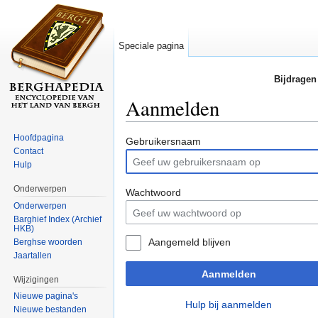
Speciale pagina
Bijdragen
Aanmelden
Ga naar:
navigatie
,
zoeken
Hoofdpagina
Gebruikersnaam
Contact
Hulp
Onderwerpen
Wachtwoord
Onderwerpen
Barghief Index (Archief
HKB)
Aangemeld blijven
Berghse woorden
Jaartallen
Aanmelden
Wijzigingen
Nieuwe pagina's
Hulp bij aanmelden
Nieuwe bestanden